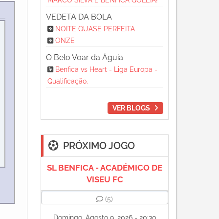
MARCO SILVA E BENFICA GOLEIA!
VEDETA DA BOLA
NOITE QUASE PERFEITA
ONZE
O Belo Voar da Águia
Benfica vs Heart - Liga Europa -
Qualificação.
VER BLOGS
PRÓXIMO JOGO
SL BENFICA - ACADÉMICO DE
VISEU FC
(5)
Domingo, Agosto 9, 2026 - 20:30