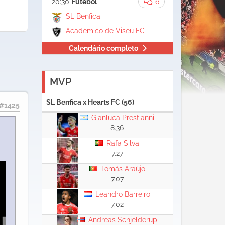
20:30
Futebol
6
SL Benfica
Académico de Viseu FC
Calendário completo
MVP
SL Benfica x Hearts FC (56)
#1425
Gianluca Prestianni
8.36
Rafa Silva
7.27
Tomás Araújo
7.07
Leandro Barreiro
7.02
Andreas Schjelderup