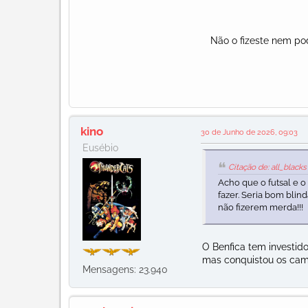
Não o fizeste nem pode
kino
30 de Junho de 2026, 09:03
Eusébio
Citação de: all_black
Acho que o futsal e 
fazer. Seria bom bli
não fizerem merda!!!
O Benfica tem investid
mas conquistou os camp
Mensagens: 23.940