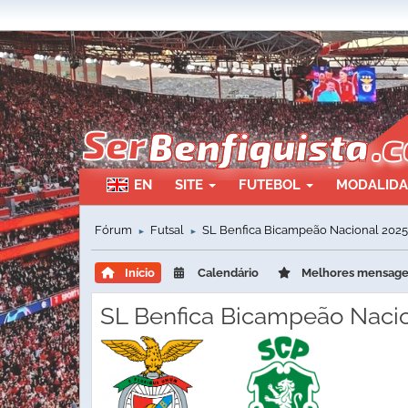
EN
SITE
FUTEBOL
MODALID
Fórum
Futsal
SL Benfica Bicampeão Nacional 2025
►
►
Início
Calendário
Melhores mensag
SL Benfica Bicampeão Nacio