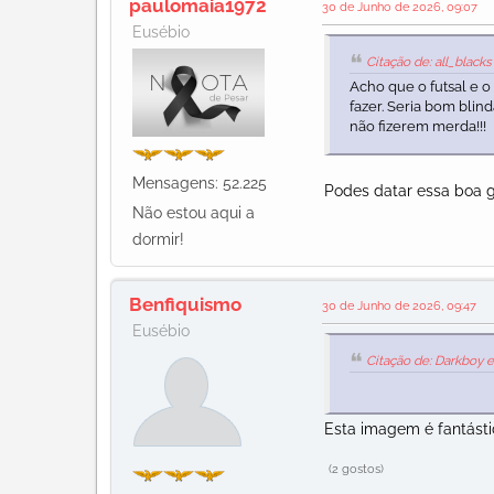
paulomaia1972
30 de Junho de 2026, 09:07
Eusébio
Citação de: all_black
Acho que o futsal e 
fazer. Seria bom bli
não fizerem merda!!!
Mensagens: 52.225
Podes datar essa boa 
Não estou aqui a
dormir!
Benfiquismo
30 de Junho de 2026, 09:47
Eusébio
Citação de: Darkboy 
Esta imagem é fantásti
(2 gostos)