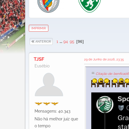
IMPRIMIR
1
...
94
95
96
ANTERIOR
TJSF
29 de Junho de 2026, 23:35
Eusébio
Citação de: benfica0
Mensagens: 40.343
Não há melhor juiz que
o tempo