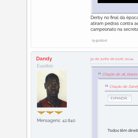
Derby no final da époc
atiram pedras contra a
campeonato na secretar
(9 gostos)
Dandy
30 de Junho de 2026, 00:44
Eusébio
Citação de: all_black
Citação de: Dand
EXPANDIR...
Mensagens: 42.840
Todos têm direito