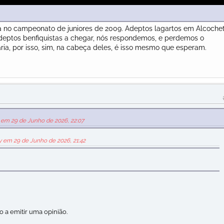
a no campeonato de juniores de 2009. Adeptos lagartos em Alcoche
deptos benfiquistas a chegar, nós respondemos, e perdemos o
ia, por isso, sim, na cabeça deles, é isso mesmo que esperam.
s em 29 de Junho de 2026, 22:07
y em 29 de Junho de 2026, 21:42
 a emitir uma opinião.