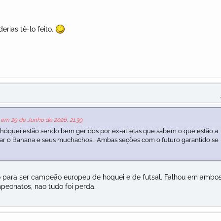
rias tê-lo feito.
s em 29 de Junho de 2026, 21:39
o hóquei estão sendo bem geridos por ex-atletas que sabem o que estão a
ndar o Banana e seus muchachos... Ambas seções com o futuro garantido se
o para ser campeão europeu de hoquei e de futsal. Falhou em ambo
eonatos, nao tudo foi perda.