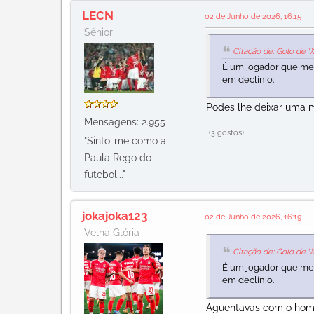
LECN
02 de Junho de 2026, 16:15
Sénior
Citação de: Golo de 
É um jogador que me a
em declínio.
Podes lhe deixar uma 
Mensagens: 2.955
(3 gostos)
"Sinto-me como a
Paula Rego do
futebol..."
jokajoka123
02 de Junho de 2026, 16:19
Velha Glória
Citação de: Golo de 
É um jogador que me a
em declínio.
Aguentavas com o ho