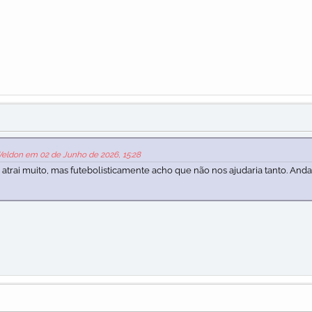
Weldon em 02 de Junho de 2026, 15:28
trai muito, mas futebolisticamente acho que não nos ajudaria tanto. And