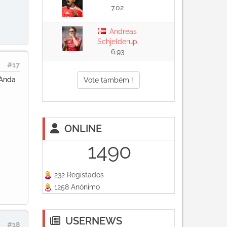
7.02
Andreas
Schjelderup
6.93
#17
 Anda
Vote também !
ONLINE
1490
232 Registados
1258 Anónimo
USERNEWS
#18