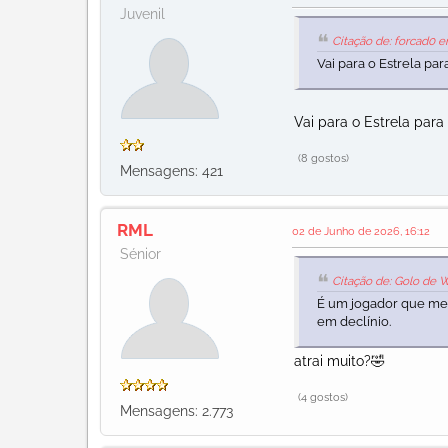
Juvenil
Citação de: forcad0 
Vai para o Estrela pa
Vai para o Estrela para
(8 gostos)
Mensagens: 421
RML
02 de Junho de 2026, 16:12
Sénior
Citação de: Golo de 
É um jogador que me a
em declínio.
atrai muito?🤣
(4 gostos)
Mensagens: 2.773