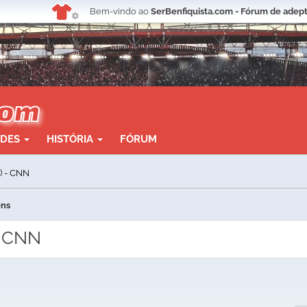
Bem-vindo ao
SerBenfiquista.com - Fórum de adept
ADES
HISTÓRIA
FÓRUM
) - CNN
ens
- CNN