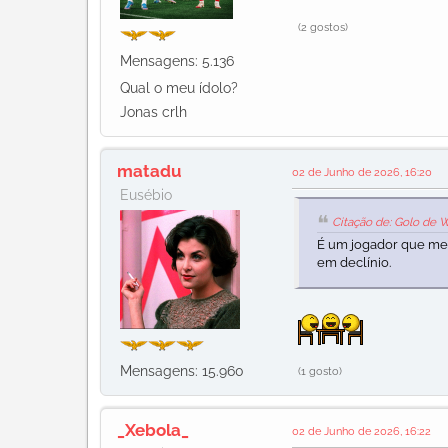
(2 gostos)
Mensagens: 5.136
Qual o meu ídolo?
Jonas crlh
matadu
02 de Junho de 2026, 16:20
Eusébio
Citação de: Golo de 
É um jogador que me a
em declínio.
Mensagens: 15.960
(1 gosto)
_Xebola_
02 de Junho de 2026, 16:22