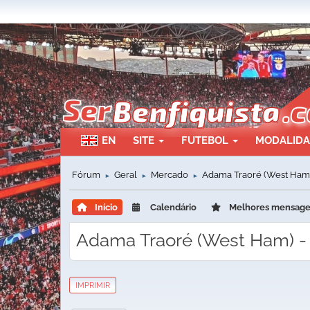
EN
SITE
FUTEBOL
MODALID
Fórum
Geral
Mercado
Adama Traoré (West Ham
►
►
►
Início
Calendário
Melhores mensag
Adama Traoré (West Ham) 
IMPRIMIR