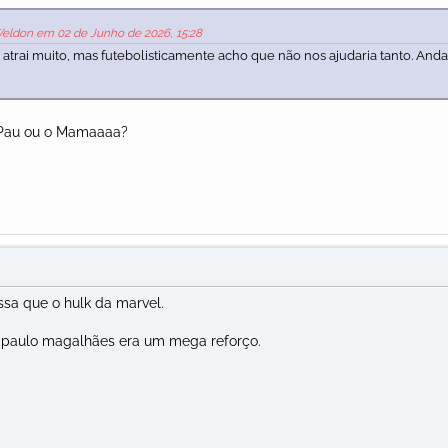
Weldon em 02 de Junho de 2026, 15:28
trai muito, mas futebolisticamente acho que não nos ajudaria tanto. And
o Pau ou o Mamaaaa?
sa que o hulk da marvel.
 paulo magalhães era um mega reforço.