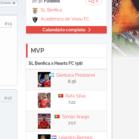
20:30
Futebol
6
RÓXIMA
SL Benfica
Académico de Viseu FC
#15
Calendário completo
MVP
SL Benfica x Hearts FC (58)
Gianluca Prestianni
8.36
Rafa Silva
#16
7.22
Tomás Araújo
7.07
Leandro Barreiro