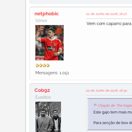
netphobic
02 de Junho de 2026, 16:27
Sénior
Vem com caparro para g
Mensagens: 1.051
Cob92
02 de Junho de 2026, 16:30
Eusébio
Citação de: The Eagl
Este gajo tem mais m
Para secção de box d