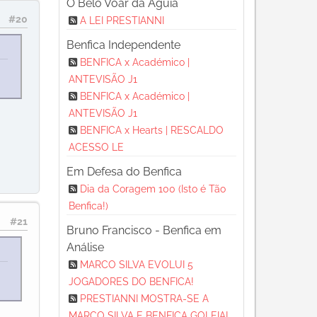
O Belo Voar da Águia
#20
A LEI PRESTIANNI
Benfica Independente
BENFICA x Académico |
a
ANTEVISÃO J1
BENFICA x Académico |
ANTEVISÃO J1
BENFICA x Hearts | RESCALDO
ACESSO LE
Em Defesa do Benfica
Dia da Coragem 100 (Isto é Tão
Benfica!)
#21
Bruno Francisco - Benfica em
Análise
MARCO SILVA EVOLUI 5
a
JOGADORES DO BENFICA!
PRESTIANNI MOSTRA-SE A
MARCO SILVA E BENFICA GOLEIA!