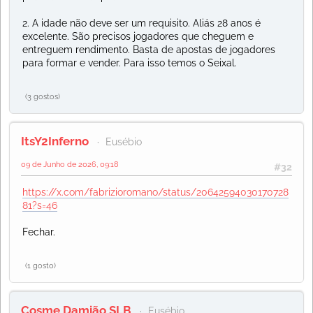
2. A idade não deve ser um requisito. Aliás 28 anos é
excelente. São precisos jogadores que cheguem e
entreguem rendimento. Basta de apostas de jogadores
para formar e vender. Para isso temos o Seixal.
(3 gostos)
ItsY2Inferno
Eusébio
09 de Junho de 2026, 09:18
#32
https://x.com/fabrizioromano/status/20642594030170728
81?s=46
Fechar.
(1 gosto)
Cosme Damião SLB
Eusébio