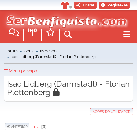
Entrar
Registe-se
Fórum
Geral
Mercado
►
►
Isac Lidberg (Darmstadt) - Florian Plettenberg
►
Menu principal
Isac Lidberg (Darmstadt) - Florian
Plettenberg
AÇÕES DO UTILIZADOR
1
2
3
ANTERIOR