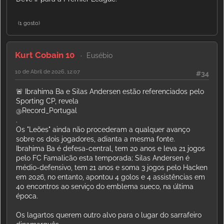
(1 gosto)
Kurt Cobain 10
Eusébio
10 de Abril de 2026, 12:07
#34
🚨 Ibrahima Ba e Silas Andersen estão referenciados pelo
Sporting CP, revela
@Record_Portugal
.
Os "Leões" ainda não procederam a qualquer avanço
sobre os dois jogadores, adianta a mesma fonte.
Ibrahima Ba é defesa-central, tem 20 anos e leva 21 jogos
pelo FC Famalicão esta temporada; Silas Andersen é
médio-defensivo, tem 21 anos e soma 3 jogos pelo Hacken
em 2026, no entanto, apontou 4 golos e 4 assistências em
40 encontros ao serviço do emblema sueco, na última
época.
Os lagartos querem outro alvo para o lugar do sarrafeiro