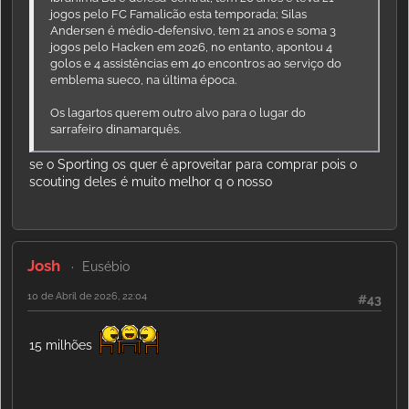
jogos pelo FC Famalicão esta temporada; Silas
Andersen é médio-defensivo, tem 21 anos e soma 3
jogos pelo Hacken em 2026, no entanto, apontou 4
golos e 4 assistências em 40 encontros ao serviço do
emblema sueco, na última época.
Os lagartos querem outro alvo para o lugar do
sarrafeiro dinamarquês.
se o Sporting os quer é aproveitar para comprar pois o
scouting deles é muito melhor q o nosso
Josh
Eusébio
10 de Abril de 2026, 22:04
#43
15 milhões