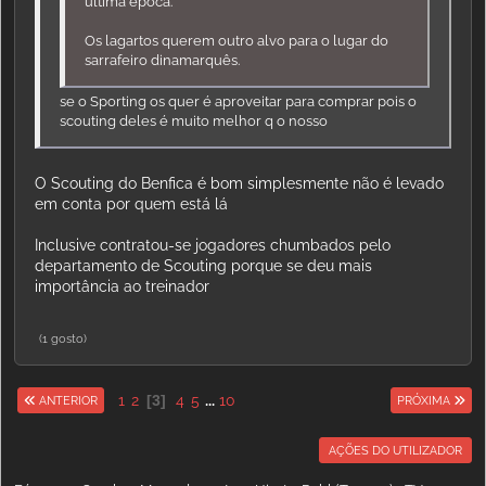
última época.
Os lagartos querem outro alvo para o lugar do
sarrafeiro dinamarquês.
se o Sporting os quer é aproveitar para comprar pois o
scouting deles é muito melhor q o nosso
O Scouting do Benfica é bom simplesmente não é levado
em conta por quem está lá
Inclusive contratou-se jogadores chumbados pelo
departamento de Scouting porque se deu mais
importância ao treinador
(1 gosto)
1
2
3
4
5
...
10
ANTERIOR
PRÓXIMA
AÇÕES DO UTILIZADOR