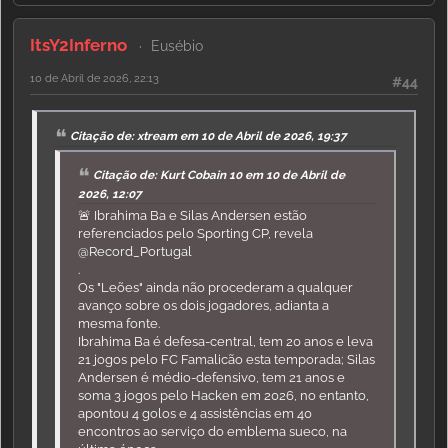
ItsY2Inferno
Eusébio
10 de Abril de 2026, 22:13
#44
Citação de: xtream em 10 de Abril de 2026, 19:37
Citação de: Kurt Cobain 10 em 10 de Abril de
2026, 12:07
🚨 Ibrahima Ba e Silas Andersen estão
referenciados pelo Sporting CP, revela
@Record_Portugal
.
Os "Leões" ainda não procederam a qualquer
avanço sobre os dois jogadores, adianta a
mesma fonte.
Ibrahima Ba é defesa-central, tem 20 anos e leva
21 jogos pelo FC Famalicão esta temporada; Silas
Andersen é médio-defensivo, tem 21 anos e
soma 3 jogos pelo Hacken em 2026, no entanto,
apontou 4 golos e 4 assistências em 40
encontros ao serviço do emblema sueco, na