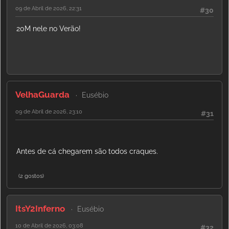
09 de Abril de 2026, 22:31
#30
20M nele no Verão!
VelhaGuarda
Eusébio
09 de Abril de 2026, 23:10
#31
Antes de cá chegarem são todos craques.
(2 gostos)
ItsY2Inferno
Eusébio
10 de Abril de 2026, 03:08
#32