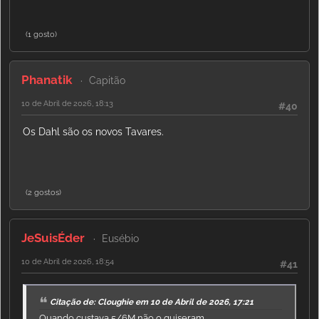
(1 gosto)
Phanatik
Capitão
10 de Abril de 2026, 18:13
#40
Os Dahl são os novos Tavares.
(2 gostos)
JeSuisÉder
Eusébio
10 de Abril de 2026, 18:54
#41
Citação de: Cloughie em 10 de Abril de 2026, 17:21
Quando custava 5/6M não o quiseram.