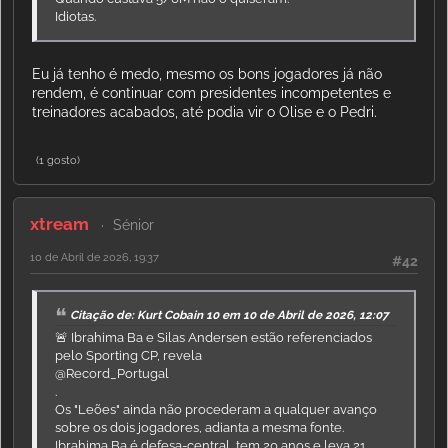
Idiotas.
Eu já tenho é medo, mesmo os bons jogadores já não
rendem, é continuar com presidentes incompetentes e
treinadores acabados, até podia vir o Olise e o Pedri.
(1 gosto)
xtream
Sénior
10 de Abril de 2026, 19:37
#42
Citação de: Kurt Cobain 10 em 10 de Abril de 2026, 12:07
🚨 Ibrahima Ba e Silas Andersen estão referenciados
pelo Sporting CP, revela
@Record_Portugal
.
Os "Leões" ainda não procederam a qualquer avanço
sobre os dois jogadores, adianta a mesma fonte.
Ibrahima Ba é defesa-central, tem 20 anos e leva 21