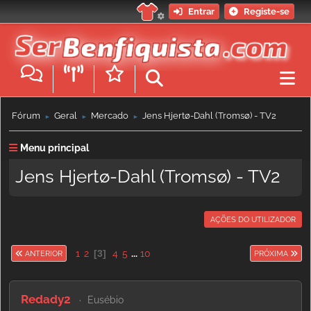
Entrar
Registe-se
Fórum
Geral
Mercado
Jens Hjertø-Dahl (Tromsø) - TV2
►
►
►
Menu principal
Jens Hjertø-Dahl (Tromsø) - TV2
AÇÕES DO UTILIZADOR
1
2
3
4
5
...
10
ANTERIOR
PRÓXIMA
Redady2
Eusébio