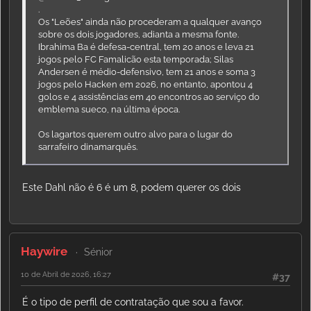
.
Os "Leões" ainda não procederam a qualquer avanço
sobre os dois jogadores, adianta a mesma fonte.
Ibrahima Ba é defesa-central, tem 20 anos e leva 21
jogos pelo FC Famalicão esta temporada; Silas
Andersen é médio-defensivo, tem 21 anos e soma 3
jogos pelo Hacken em 2026, no entanto, apontou 4
golos e 4 assistências em 40 encontros ao serviço do
emblema sueco, na última época.
Os lagartos querem outro alvo para o lugar do
sarrafeiro dinamarquês.
Este Dahl não é 6 é um 8, podem querer os dois
Haywire
Sénior
10 de Abril de 2026, 16:27
#37
É o tipo de perfil de contratação que sou a favor.