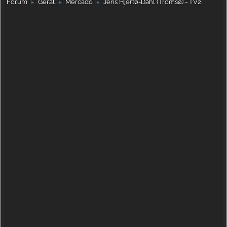
Fórum
Geral
Mercado
Jens Hjertø-Dahl (Tromsø) - TV2
►
►
►