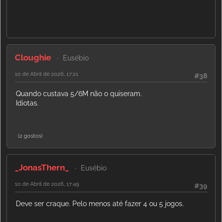
Cloughie
Eusébio
10 de Abril de 2026, 17:21
#38
Quando custava 5/6M não o quiseram.
Idiotas.
(2 gostos)
_JonasThern_
Eusébio
10 de Abril de 2026, 17:49
#39
Deve ser craque. Pelo menos até fazer 4 ou 5 jogos.