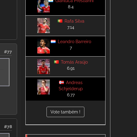
Gianluca Prestianni
8.4
Rafa Silva
7.14
Leandro Barreiro
7
#77
Tomás Araújo
6.91
Andreas
Schjelderup
6.77
Vote também !
#78