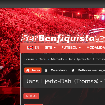
EN
SITE
FUTEBOL
MODALID
Fórum
Geral
Mercado
Jens Hjertø-Dahl (Tromsø)
►
►
►
Início
Calendário
Melhores mensag
Jens Hjertø-Dahl (Tromsø) -
IMPRIMIR