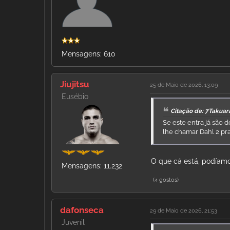
Mensagens: 610
Jiujitsu
25 de Maio de 2026, 13:09
Eusébio
Citação de: 7Takuar
Se este entra já são 
lhe chamar Dahl 2 pr
O que cá está, podíam
Mensagens: 11.232
(4 gostos)
dafonseca
29 de Maio de 2026, 21:53
Juvenil