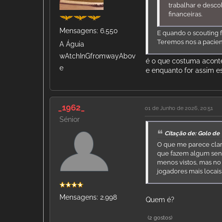
trabalhar e descob
financeiras.
Mensagens: 6.550
E quando o scouting fi
Teremos nos a pacien
A Águia
wAtchInGfromwayAbov
é o que costuma acont
e
e enquanto for assim e
_1962_
01 de Junho de 2026, 20:51
Sénior
Citação de: Golo de
O que me parece cla
que fazem algum sent
menos vistos, mas no 
jogadores mais locai
Mensagens: 2.998
Quem é?
(2 gostos)