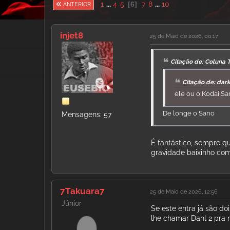
1
...
4
5
6
7
8
...
10
ANTERIOR
injet8
25 de Maio de 2026, 00:17
Citação de: Coluna 
Citação de: dar
ele ou o Kodai S
De longe o Sano
Mensagens: 57
É fantástico, sempre q
gravidade baixinho com
7Takuara7
25 de Maio de 2026, 12:56
Júnior
Se este entra já são do
lhe chamar Dahl 2 pra 