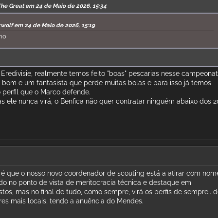
The Great em 24 de Maio de 2026, 15:34
kwolf em 24 de Maio de 2026, 15:19
ano
Eredivisie, realmente temos feito "boas" pescarias nesse campeonato
bom e um fantasista que perde muitas bolas e para isso já temos
 perfil que o Marco defende.
as ele nunca virá, o Benfica não quer contratar ninguém abaixo dos 2
é que o nosso novo coordenador de scouting está a atirar com nom
o no ponto de vista de meritocracia técnica e destaque em
os, mas no final de tudo, como sempre, virá os perfis de sempre.. d
es mais locais, tendo a anuência do Mendes.