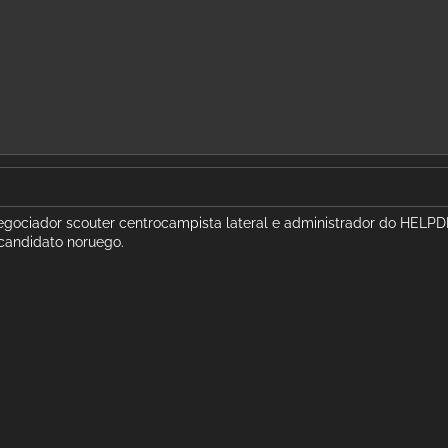
egociador scouter centrocampista lateral e administrador do HELP
o candidato noruego.