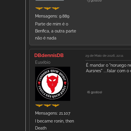
(3 gostos)
Mensagens: 9.889
Parte de mim é o
Benfica, a outra parte
não é nada
DBdennisDB
29 de Maio de 2026, 22:11
Eusébio
È mandar o "noruego n
Aursnes" ....falar com 
(6 gostos)
Mensagens: 21.107
I became ronin, then
Death