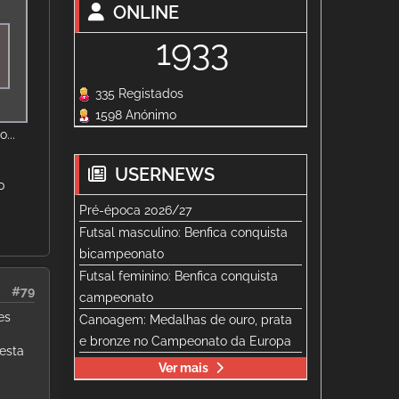
ONLINE
1933
335 Registados
1598 Anónimo
...
USERNEWS
0
Pré-época 2026/27
Futsal masculino: Benfica conquista
bicampeonato
Futsal feminino: Benfica conquista
#79
campeonato
es
Canoagem: Medalhas de ouro, prata
e bronze no Campeonato da Europa
esta
Ver mais