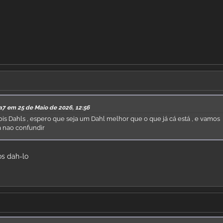
a7 em 25 de Maio de 2026, 12:56
dois Dahls , espero que seja um Dahl melhor que o que já cá está , e vamos
a nao confundir
os dah-lo