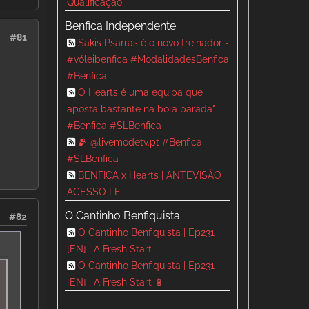
Qualificação.
Benfica Independente
#81
Sakis Psarras é o novo treinador -
#vóleibenfica #ModalidadesBenfica
#Benfica
O Hearts é uma equipa que
aposta bastante na bola parada"
#Benfica #SLBenfica
🫂 @livemodetv.pt #Benfica
#SLBenfica
BENFICA x Hearts | ANTEVISÃO
ACESSO LE
O Cantinho Benfiquista
#82
O Cantinho Benfiquista | Ep231
[EN] | A Fresh Start
O Cantinho Benfiquista | Ep231
[EN] | A Fresh Start 📱