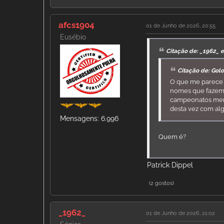
afcs1904
01 de Junho de 2026, 20:55
Eusébio
Citação de: _1962_ 
Citação de: Gol
O que me parece 
nomes que fazem 
campeonatos menos
desta vez com alg
Mensagens: 6.996
Quem é?
Patrick Dippel
(2 gostos)
_1962_
01 de Junho de 2026, 21:02