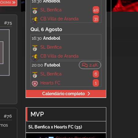
18:30
Andebol
RÓXIMA
SL Benfica
40
CB Villa de Aranda
31
#75
Qui, 6 Agosto
16:30
Andebol
SL Benfica
CB Villa de Aranda
20:00
Futebol
2.4K
SL Benfica
6
Hearts FC
1
Calendário completo
MVP
#76
amos
SL Benfica x Hearts FC (35)