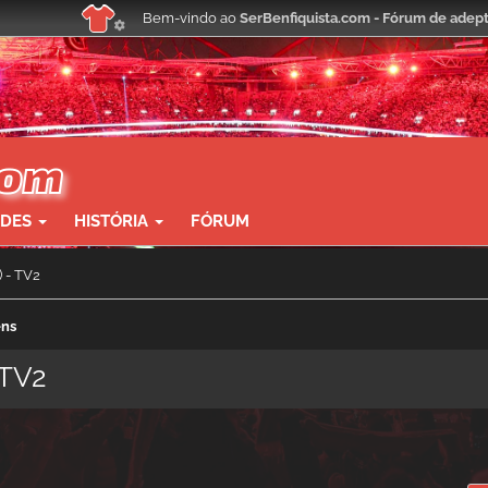
Bem-vindo ao
SerBenfiquista.com - Fórum de adept
ADES
HISTÓRIA
FÓRUM
 - TV2
ens
 TV2