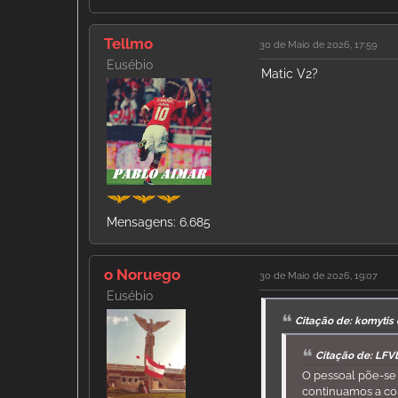
Tellmo
30 de Maio de 2026, 17:59
Eusébio
Matic V2?
Mensagens: 6.685
o Noruego
30 de Maio de 2026, 19:07
Eusébio
Citação de: komytis
Citação de: LFV
O pessoal põe-se 
continuamos a con