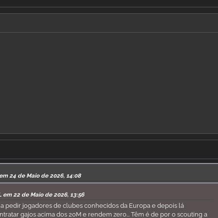
 em 24 de Maio de 2026, 14:08
L em 22 de Maio de 2026, 13:56
a pedir jogadores de clubes conhecidos da Europa e depois lá
tratar gajos acima dos 20M e rendem zero... Têm é de por o scouting a