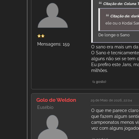
Citação de: Coluna 
Citação de: dar
ele ou o Kodai S
De longe o Sano
Mensagens: 159
O sano era mais um da 
O Sano é tecnicamente 
alguns não sei se tem o
Eu prefiro este Jans, m
milhões.
(1 gosto)
Golo de Weldon
29 de Maio de 2026, 22:04
Eusébio
O que me parece claro 
que fazem algum sentid
campeonatos menos vist
vez com alguns jogador