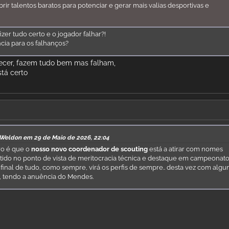
rir talentos baratos para potenciar e gerar mais valias desportivas e
zer tudo certo e o jogador falhar?!
cia para os falhanços?
ecer, fazem tudo bem mas falham,
stá certo
 Weldon em 29 de Maio de 2026, 22:04
ro é que o
nosso novo coordenador de scouting
está a atirar com nomes
ido no ponto de vista de meritocracia técnica e destaque em campeonat
final de tudo, como sempre, virá os perfis de sempre.. desta vez com algu
s, tendo a anuência do Mendes.