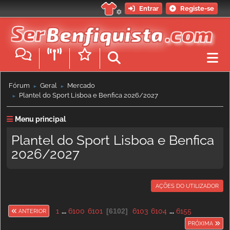
Entrar
Registe-se
Fórum
Geral
Mercado
►
►
Plantel do Sport Lisboa e Benfica 2026/2027
►
Menu principal
Plantel do Sport Lisboa e Benfica
2026/2027
AÇÕES DO UTILIZADOR
1
...
6100
6101
6102
6103
6104
...
6155
ANTERIOR
PRÓXIMA