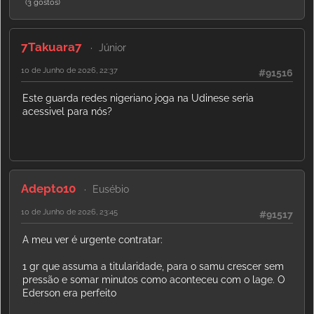
(3 gostos)
7Takuara7
Júnior
10 de Junho de 2026, 22:37
#91516
Este guarda redes nigeriano joga na Udinese seria
acessivel para nós?
Adepto10
Eusébio
10 de Junho de 2026, 23:45
#91517
A meu ver é urgente contratar:
1 gr que assuma a titularidade, para o samu crescer sem
pressão e somar minutos como aconteceu com o lage. O
Ederson era perfeito