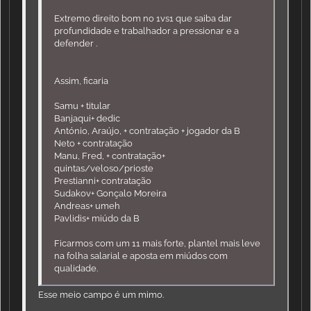
Extremo direito bom no 1vs1 que saiba dar
profundidade e trabalhador a pressionar e a
defender .
Assim, ficaria
Samu + titular
Banjaqui+ dedic
António, Araújo, + contratação + jogador da B
Neto + contratação
Manu, Fred, + contratação+
quintas/veloso/prioste
Prestianni+ contratação
Sudakov+ Gonçalo Moreira
Andreas+ umeh
Pavlidis+ miúdo da B
Ficarmos com um 11 mais forte, plantel mais leve
na folha salarial e aposta em miúdos com
qualidade.
Esse meio campo é um mimo.