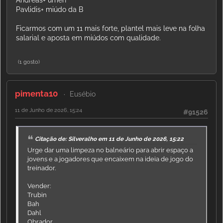
Pavlidis+ miúdo da B
Ficarmos com um 11 mais forte, plantel mais leve na folha
salarial e aposta em miúdos com qualidade.
(1 gosto)
pimenta10
Eusébio
11 de Junho de 2026, 15:24
#91526
Citação de: Silveralho em 11 de Junho de 2026, 15:22
Urge dar uma limpeza no balneário para abrir espaço a
jovens e a jogadores que encaixem na ideia de jogo do
treinador.
Vender:
Trubin
Bah
Dahl
Obrador