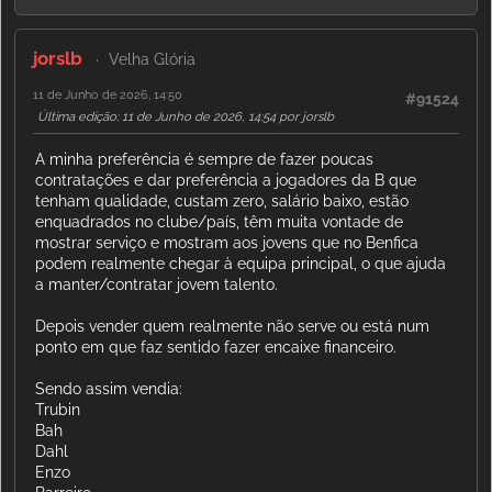
jorslb
Velha Glória
11 de Junho de 2026, 14:50
#91524
Última edição
: 11 de Junho de 2026, 14:54 por jorslb
A minha preferência é sempre de fazer poucas
contratações e dar preferência a jogadores da B que
tenham qualidade, custam zero, salário baixo, estão
enquadrados no clube/país, têm muita vontade de
mostrar serviço e mostram aos jovens que no Benfica
podem realmente chegar à equipa principal, o que ajuda
a manter/contratar jovem talento.
Depois vender quem realmente não serve ou está num
ponto em que faz sentido fazer encaixe financeiro.
Sendo assim vendia:
Trubin
Bah
Dahl
Enzo