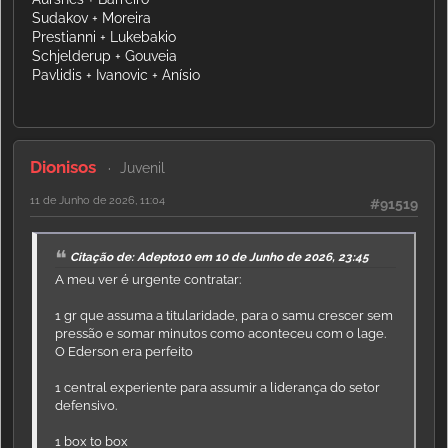
Sudakov + Moreira
Prestianni + Lukebakio
Schjelderup + Gouveia
Pavlidis + Ivanovic + Anísio
Dionisos
Juvenil
11 de Junho de 2026, 11:04
#91519
Citação de: Adepto10 em 10 de Junho de 2026, 23:45
A meu ver é urgente contratar:
1 gr que assuma a titularidade, para o samu crescer sem
pressão e somar minutos como aconteceu com o lage.
O Ederson era perfeito
1 central experiente para assumir a liderança do setor
defensivo.
1 box to box