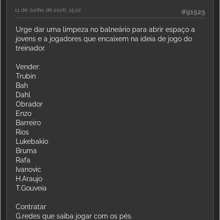
11 de Junho de 2026, 15:22
#91525
Urge dar uma limpeza no balneário para abrir espaço a
jovens e a jogadores que encaixem na ideia de jogo do
treinador.
Vender:
Trubin
Bah
Dahl
Obrador
Enzo
Barreiro
Rios
Lukebakio
Bruma
Rafa
Ivanovic
H.Araujo
T.Gouveia
Contratar
G.redes que saiba jogar com os pés.