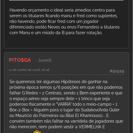
Havendo orçamento o ideal seria 2medios centro para
serem os titulares ficando manu e fred como suplentes,
não havendo, pode ficar fred com um jogador
diferenciado (estilo Neves ou enzo Fernandes) a titulares
com Manu e um miúdo da B para fazer rotação.
PITO$GA
Juvenil
11 de Junho de 2026, 16:46
#91529
Se queremos ter algumas Hipóteses de ganhar na
próxima época temos 5/6 posições em que não podemos
falhar G.Redes + 2 Centrais, sendo 1 Bem experiente e que
o espaço aéreo seja sempre dele + 1 trinco que seja
poderoso fisicamente e "VARRA" todo o meio-campo + 1
Box-2-Box + Alguém para o lugar do Sudakov(Arda Güler
ou Maurício do Palmeiras ou Bilal El Khannouss)... E
convém também não falhar na varridela de jogadores que
não merecem, nem podem vestir a VERMELHA E