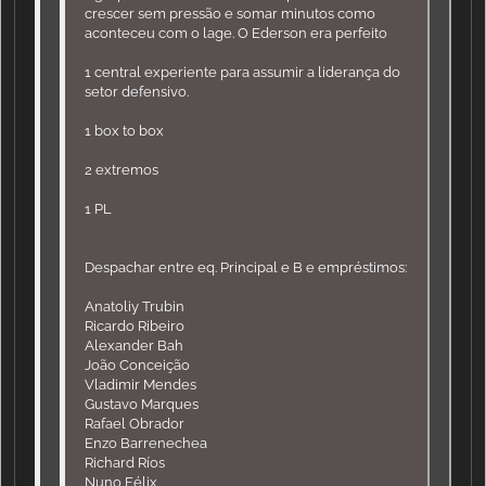
crescer sem pressão e somar minutos como
aconteceu com o lage. O Ederson era perfeito
1 central experiente para assumir a liderança do
setor defensivo.
1 box to box
2 extremos
1 PL
Despachar entre eq. Principal e B e empréstimos:
Anatoliy Trubin
Ricardo Ribeiro
Alexander Bah
João Conceição
Vladimir Mendes
Gustavo Marques
Rafael Obrador
Enzo Barrenechea
Richard Ríos
Nuno Félix