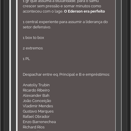
1 gr que assuma a titularidade, para o samu
crescer sem pressão e somar minutos como
aconteceu com o lage.
O Ederson era perfeito
1 central experiente para assumir a liderança do
setor defensivo.
1 box to box
2 extremos
1 PL
Despachar entre eq. Principal e B e empréstimos:
Anatoliy Trubin
Ricardo Ribeiro
Alexander Bah
João Conceição
Vladimir Mendes
Gustavo Marques
Rafael Obrador
Enzo Barrenechea
Richard Ríos