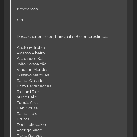
2 extremos
1 PL
Despachar entre eq. Principal e B e empréstimos:
Anatoliy Trubin
Ricardo Ribeiro
Alexander Bah
João Conceição
Vladimir Mendes
Gustavo Marques
Rafael Obrador
Enzo Barrenechea
Richard Ríos
Nuno Félix
Tomás Cruz
Beni Souza
Rafael Luis
Bruma
Dodi Lukebakio
Rodrigo Rêgo
Tiago Gouveia