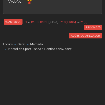
BRANCA...
1
...
6100
6101
6102
6103
6104
...
6155
ANTERIOR
PRÓXIMA
AÇÕES DO UTILIZADOR
Fórum
Geral
Mercado
►
►
Plantel do Sport Lisboa e Benfica 2026/2027
►