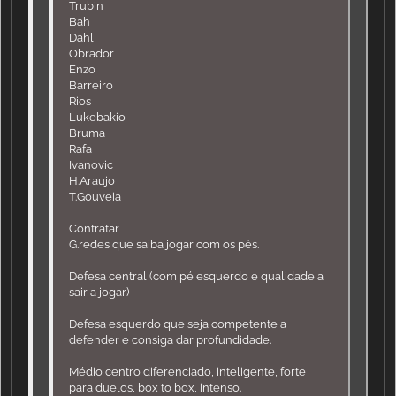
Trubin
Bah
Dahl
Obrador
Enzo
Barreiro
Rios
Lukebakio
Bruma
Rafa
Ivanovic
H.Araujo
T.Gouveia
Contratar
G.redes que saiba jogar com os pés.
Defesa central (com pé esquerdo e qualidade a
sair a jogar)
Defesa esquerdo que seja competente a
defender e consiga dar profundidade.
Médio centro diferenciado, inteligente, forte
para duelos, box to box, intenso.