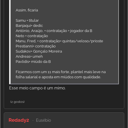
Assim, ficaria
Samu + titular
Banjaqui+ dedic
António, Araújo, + contratação + jogador da B
Neto + contratação
Manu, Fred, + contratação+ quintas/veloso/prioste
Prestianni+ contratação
Sudakov+ Gonçalo Moreira
Andreas+ umeh
Pavlidis+ miúdo da B
Ficarmos com um 11 mais forte, plantel mais leve na
folha salarial e aposta em miúdos com qualidade.
Esse meio campo é um mimo.
(2 gostos)
Redady2
Eusébio