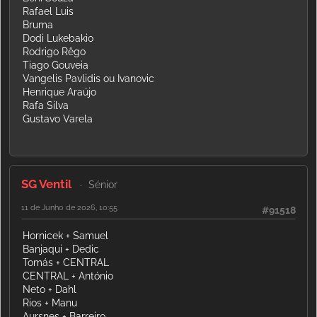
Rafael Luis
Bruma
Dodi Lukebakio
Rodrigo Rêgo
Tiago Gouveia
Vangelis Pavlidis ou Ivanovic
Henrique Araújo
Rafa Silva
Gustavo Varela
SG Ventil
Sénior
11 de Junho de 2026, 10:55
#91518
Hornicek + Samuel
Banjaqui + Dedic
Tomás + CENTRAL
CENTRAL + António
Neto + Dahl
Rios + Manu
Aursnes + Barreiro