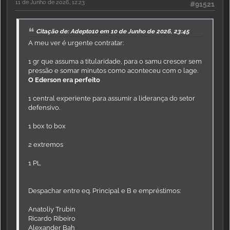
11 de Junho de 2026, 12:23
#91521
Citação de: Adepto10 em 10 de Junho de 2026, 23:45
A meu ver é urgente contratar:
1 gr que assuma a titularidade, para o samu crescer sem
pressão e somar minutos como aconteceu com o lage.
O Ederson era perfeito
1 central experiente para assumir a liderança do setor
defensivo.
1 box to box
2 extremos
1 PL
Despachar entre eq. Principal e B e empréstimos:
Anatoliy Trubin
Ricardo Ribeiro
Alexander Bah