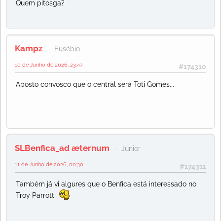
Quem pitosga?
Kampz
Eusébio
10 de Junho de 2026, 23:47
#174310
Aposto convosco que o central será Toti Gomes...
SLBenfica_ad æternum
Júnior
11 de Junho de 2026, 00:30
#174311
Também já vi algures que o Benfica está interessado no
Troy Parrott