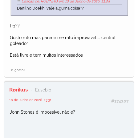
Citação de: ROBINHO em 10 de Junho de 2026, 23:04
Danilho Doekhi vale alguma coisa??
Pq??
Gosto mto mas parece me mto improvável.... central
goleador
Está livre e tem muitos interessados
(1 gosto)
Rørikus
Eusébio
10 de Junho de 2026, 23:31
#174307
John Stones é impossível não é?