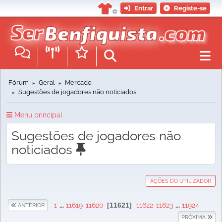
Entrar
Registe-se
Fórum
Geral
Mercado
►
►
Sugestões de jogadores não noticiados
►
Menu principal
Sugestões de jogadores não
noticiados
AÇÕES DO UTILIZADOR
1
...
11619
11620
11621
11622
11623
...
11924
ANTERIOR
PRÓXIMA