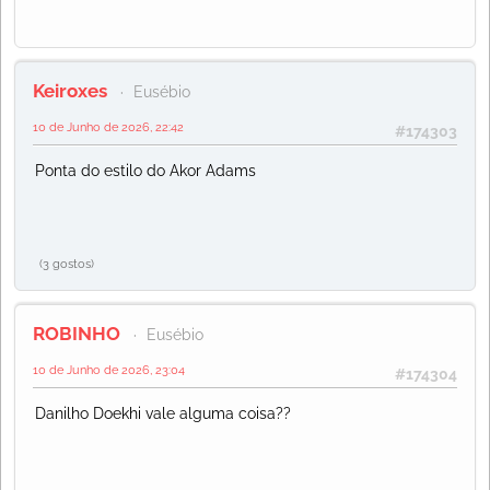
Keiroxes
Eusébio
10 de Junho de 2026, 22:42
#174303
Ponta do estilo do Akor Adams
(3 gostos)
ROBINHO
Eusébio
10 de Junho de 2026, 23:04
#174304
Danilho Doekhi vale alguma coisa??