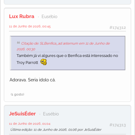
Lux Rubra
Eusébio
11 de Junho de 2026, 00:45
#174312
Citação de: SLBenfica_ad æternum em 11 de Junho de
2026, 00:30
Também já vi algures que o Benfica está interessado no
Troy Parrott
Adorava. Seria idolo cá.
(1 gosto)
JeSuisÉder
Eusébio
11 de Junho de 2026, 01:04
#174313
Última edição
: 11 de Junho de 2026, 01:06 por JeSuisÉder