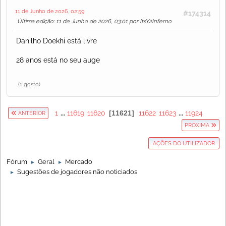
11 de Junho de 2026, 02:59
#174314
Última edição
: 11 de Junho de 2026, 03:01 por ItsY2Inferno
Danilho Doekhi está livre
28 anos está no seu auge
(1 gosto)
1
...
11619
11620
11621
11622
11623
...
11924
ANTERIOR
PRÓXIMA
AÇÕES DO UTILIZADOR
Fórum
Geral
Mercado
►
►
Sugestões de jogadores não noticiados
►