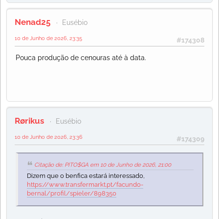
Nenad25
Eusébio
10 de Junho de 2026, 23:35
#174308
Pouca produção de cenouras até à data.
Rørikus
Eusébio
10 de Junho de 2026, 23:36
#174309
Citação de: PITO$GA em 10 de Junho de 2026, 21:00
Dizem que o benfica estará interessado,
https://www.transfermarkt.pt/facundo-
bernal/profil/spieler/898350