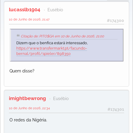
lucasslb1904
Eusébio
10 de Junho de 2026, 21:47
#174300
Citação de: PITO$GA em 10 de Junho de 2026, 21:00
Dizem que o benfica estará interessado,
https://www.transfermarkt.pt/facundo-
bernal/profil/spieler/898350
Quem disse?
imightbewrong
Eusébio
10 de Junho de 2026, 22:34
#174301
O redes da Nigéria.