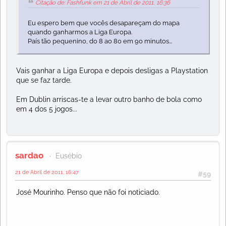
Citação de: Fashfunk em 21 de Abril de 2011, 16:36
Eu espero bem que vocês desapareçam do mapa
quando ganharmos a Liga Europa.
País tão pequenino, do 8 ao 80 em 90 minutos...
Vais ganhar a Liga Europa e depois desligas a Playstation
que se faz tarde.
Em Dublin arriscas-te a levar outro banho de bola como
em 4 dos 5 jogos...
sardao
Eusébio
21 de Abril de 2011, 16:47
#59
José Mourinho. Penso que não foi noticiado.