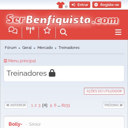
Entrar
Registe-se
Fórum
Geral
Mercado
Treinadores
►
►
►
Menu principal
Treinadores
AÇÕES DO UTILIZADOR
1
2
3
4
5
6
...
8233
ANTERIOR
PRÓXIMA
Bolly-
Sénior