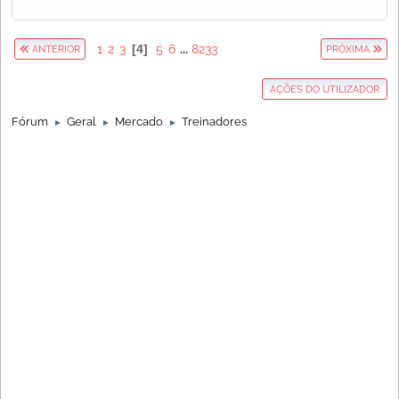
1
2
3
4
5
6
...
8233
ANTERIOR
PRÓXIMA
AÇÕES DO UTILIZADOR
Fórum
Geral
Mercado
Treinadores
►
►
►