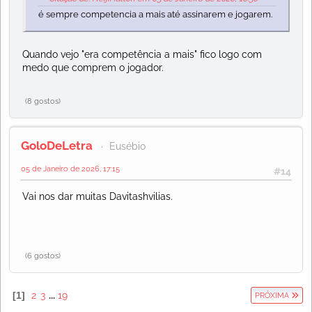
é sempre competencia a mais até assinarem e jogarem.
Quando vejo "era competência a mais" fico logo com
medo que comprem o jogador.
(8 gostos)
GoloDeLetra
Eusébio
05 de Janeiro de 2026, 17:15
#14
Vai nos dar muitas Davitashvilias.
(6 gostos)
1
2
3
...
19
PRÓXIMA