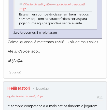
Citação de: tulio_slb em 05 de Janeiro de 2026,
16:37
Este sim era competência seriam bem metidos
12/15M aqui tem as características certas para
jogar numa equipa grande e ser relevante.
Já oferecemos 8 e rejeitaram
Calma, quando lá metermos 20M€ + 40% de mais valias...
Até
andão
de lado...
pUjAnÇa.
(4 gostos)
HeijiHattori
Eusébio
05 de Janeiro de 2026, 16:50
#11
é sempre competencia a mais até assinarem e jogarem.