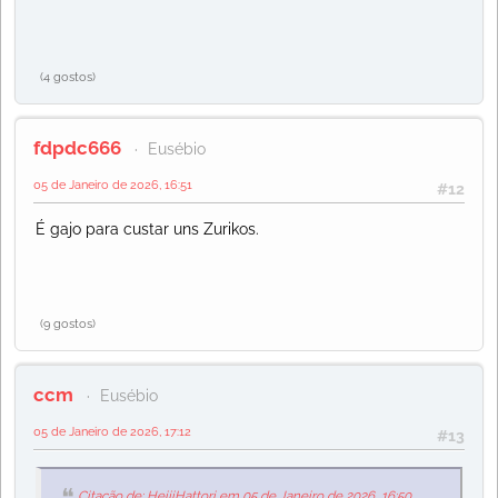
(4 gostos)
fdpdc666
Eusébio
05 de Janeiro de 2026, 16:51
#12
É gajo para custar uns Zurikos.
(9 gostos)
ccm
Eusébio
05 de Janeiro de 2026, 17:12
#13
Citação de: HeijiHattori em 05 de Janeiro de 2026, 16:50