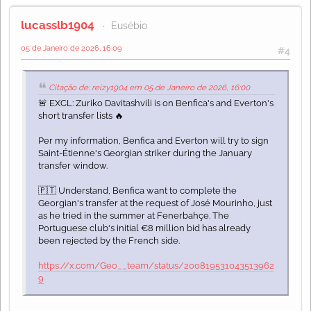
lucasslb1904
Eusébio
05 de Janeiro de 2026, 16:09
#4
Citação de: reizy1904 em 05 de Janeiro de 2026, 16:00
🚨 EXCL: Zuriko Davitashvili is on Benfica's and Everton's
short transfer lists 🔥
Per my information, Benfica and Everton will try to sign
Saint-Étienne's Georgian striker during the January
transfer window.
🇵🇹 Understand, Benfica want to complete the
Georgian's transfer at the request of José Mourinho, just
as he tried in the summer at Fenerbahçe. The
Portuguese club's initial €8 million bid has already
been rejected by the French side.
https://x.com/Geo__team/status/200819531043513962
9