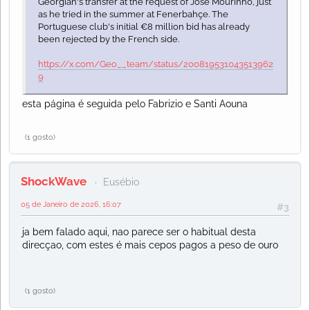
Georgian's transfer at the request of José Mourinho, just
as he tried in the summer at Fenerbahçe. The
Portuguese club's initial €8 million bid has already
been rejected by the French side.
https://x.com/Geo__team/status/200819531043513962
9
esta página é seguida pelo Fabrizio e Santi Aouna
(1 gosto)
ShockWave
Eusébio
05 de Janeiro de 2026, 16:07
#3
ja bem falado aqui, nao parece ser o habitual desta
direcçao, com estes é mais cepos pagos a peso de ouro
(1 gosto)