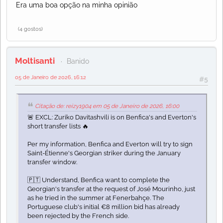
Era uma boa opção na minha opinião
(4 gostos)
Moltisanti
Banido
05 de Janeiro de 2026, 16:12
#5
Citação de: reizy1904 em 05 de Janeiro de 2026, 16:00
🚨 EXCL: Zuriko Davitashvili is on Benfica's and Everton's
short transfer lists 🔥
Per my information, Benfica and Everton will try to sign
Saint-Étienne's Georgian striker during the January
transfer window.
🇵🇹 Understand, Benfica want to complete the
Georgian's transfer at the request of José Mourinho, just
as he tried in the summer at Fenerbahçe. The
Portuguese club's initial €8 million bid has already
been rejected by the French side.