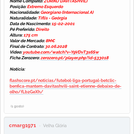
Nome Completo:
ZURIKO DAVITASHVILI
Posição:
Extremo Esquerdo
Nacionalidade:
Georgiano (Internacional A)
Naturalidade:
Tiflis - Geórgia
Data de Nascimento:
15-02-2001
Pé Preferido:
Direito
Altura:
175 cm
Valor de Mercado:
8M€
Final de Contrato:
30.06.2028
Vídeo:
youtube.com/watch?v=Y9VDvT3s6Sw
Ficha Zerozero:
zerozero.pt/player.php?id=533018
Notícia:
flashscore.pt/noticias/futebol-liga-portugal-betclic-
benfica-mantem-davitashvili-saint-etienne-debaixo-de-
olho/fLb2GeXh/
(1 gosto)
cmarg1971
Velha Glória