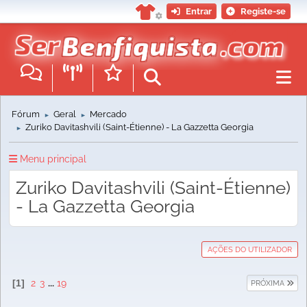
Entrar
Registe-se
Fórum
Geral
Mercado
►
►
Zuriko Davitashvili (Saint-Étienne) - La Gazzetta Georgia
►
Menu principal
Zuriko Davitashvili (Saint-Étienne)
- La Gazzetta Georgia
AÇÕES DO UTILIZADOR
1
2
3
...
19
PRÓXIMA