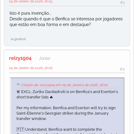
05 de Janeiro de 2026, 16:05
#1
Isto é pura invenção...
Desde quando é que o Benfica se interessa por jogadores
que estão em boa forma e em destaque?
(4 gostos)
reizy1904
Júnior
05 de Janeiro de 2026, 16:06
#2
Citação de: reizy1904 em 05 de Janeiro de 2026, 16:00
🚨 EXCL: Zuriko Davitashvili is on Benfica's and Everton's
short transfer lists 🔥
Per my information, Benfica and Everton will try to sign
Saint-Étienne's Georgian striker during the January
transfer window.
🇵🇹 Understand, Benfica want to complete the