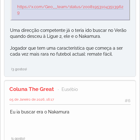
https://x.com/Geo__team/status/200819531043513962
9
Uma direcção competente já o teria ido buscar no Verão
quando desceu à Ligue 2, ele e o Nakamura.
Jogador que tem uma característica que começa a ser
cada vez mais rara no futebol actual: remate fácil.
(3 gostos)
Coluna The Great
Eusébio
05 de Janeiro de 2026, 16:17
#6
Eu ia buscar era o Nakamura
(1 gosto)