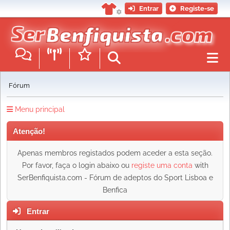
Entrar
Registe-se
Fórum
Menu principal
Atenção!
Apenas membros registados podem aceder a esta seção.
Por favor, faça o login abaixo ou
registe uma conta
with
SerBenfiquista.com - Fórum de adeptos do Sport Lisboa e
Benfica
Entrar