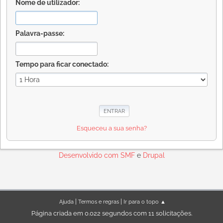
Nome de utilizador:
Palavra-passe:
Tempo para ficar conectado:
Esqueceu a sua senha?
Desenvolvido com
SMF
e
Drupal
|
|
Ajuda
Termos e regras
Ir para o topo ▲
Página criada em 0.022 segundos com 11 solicitações.