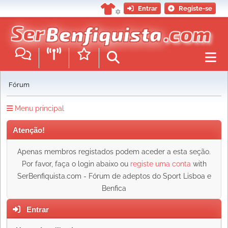
Entrar
Registe-se
Fórum
Menu principal
Atenção!
Apenas membros registados podem aceder a esta seção.
Por favor, faça o login abaixo ou
registe uma conta
with
SerBenfiquista.com - Fórum de adeptos do Sport Lisboa e
Benfica
Entrar