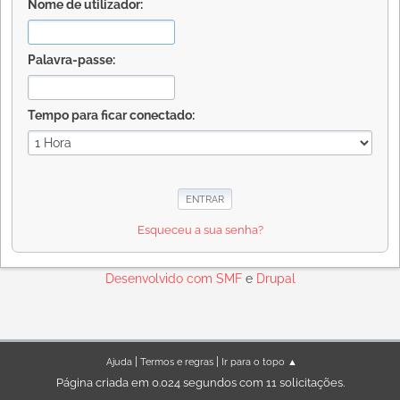
Nome de utilizador:
Palavra-passe:
Tempo para ficar conectado:
Esqueceu a sua senha?
Desenvolvido com
SMF
e
Drupal
|
|
Ajuda
Termos e regras
Ir para o topo ▲
Página criada em 0.024 segundos com 11 solicitações.