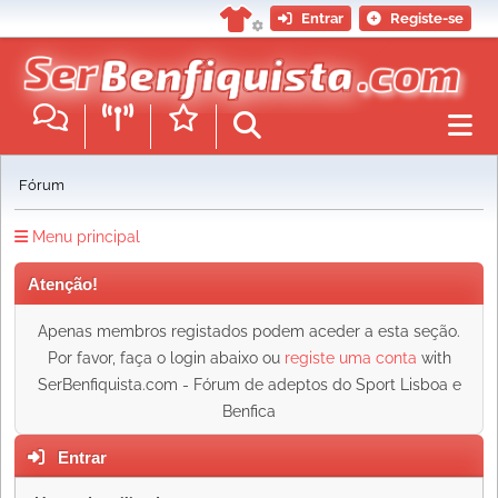
Entrar
Registe-se
Fórum
Menu principal
Atenção!
Apenas membros registados podem aceder a esta seção.
Por favor, faça o login abaixo ou
registe uma conta
with
SerBenfiquista.com - Fórum de adeptos do Sport Lisboa e
Benfica
Entrar