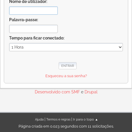
Nome de utilizador:
Palavra-passe:
Tempo para ficar conectado:
Esqueceu a sua senha?
Desenvolvido com
SMF
e
Drupal
|
|
Ajuda
Termos e regras
Ir para o topo ▲
Página criada em 0.023 segundos com 11 solicitações.