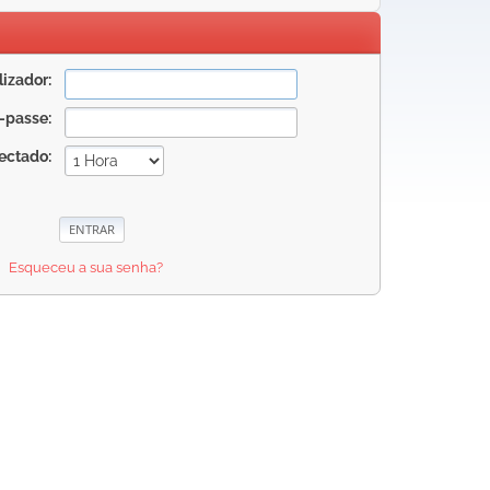
izador:
-passe:
ectado:
Esqueceu a sua senha?