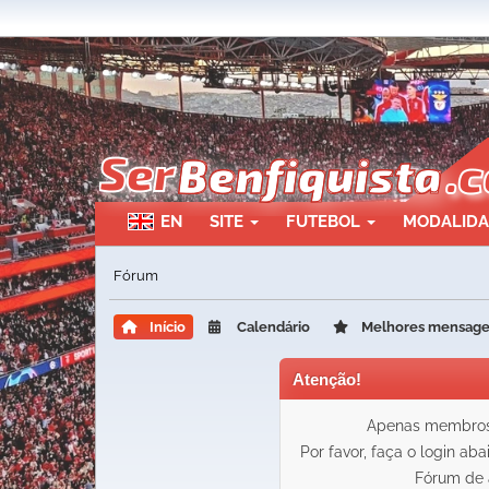
EN
SITE
FUTEBOL
MODALID
Fórum
Início
Calendário
Melhores mensag
Atenção!
Apenas membros 
Por favor, faça o login ab
Fórum de 