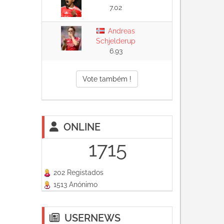
7.02
Andreas
Schjelderup
6.93
Vote também !
ONLINE
1715
202 Registados
1513 Anónimo
USERNEWS