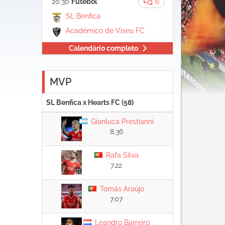
20:30
Futebol
6
SL Benfica
Académico de Viseu FC
Calendário completo
MVP
SL Benfica x Hearts FC (58)
Gianluca Prestianni
8.36
Rafa Silva
7.22
Tomás Araújo
7.07
Leandro Barreiro