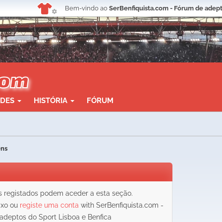
Bem-vindo ao
SerBenfiquista.com - Fórum de adept
ADES
HISTÓRIA
FÓRUM
ens
registados podem aceder a esta seção.
aixo ou
registe uma conta
with SerBenfiquista.com -
adeptos do Sport Lisboa e Benfica