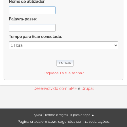
Nome de utilizador:
Palavra-passe:
Tempo para ficar conectado:
Esqueceu a sua senha?
Desenvolvido com
SMF
e
Drupal
|
|
Ajuda
Termos e regras
Ir para o topo ▲
Página criada em 0.029 segundos com 11 solicitações.