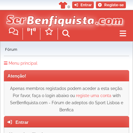
Entrar
Registe-se
Fórum
Menu principal
Atenção!
Apenas membros registados podem aceder a esta seção.
Por favor, faça o login abaixo ou
registe uma conta
with
SerBenfiquista.com - Fórum de adeptos do Sport Lisboa e
Benfica
Entrar