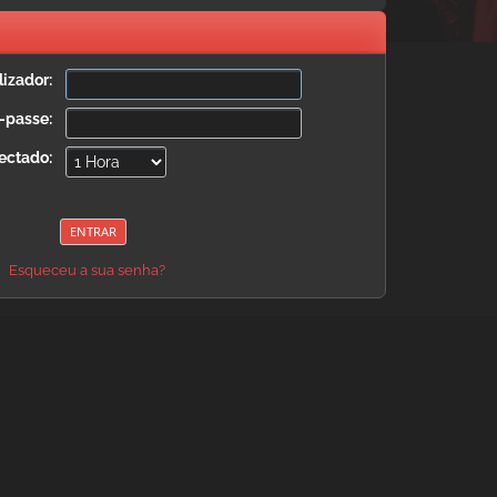
izador:
-passe:
ectado:
Esqueceu a sua senha?