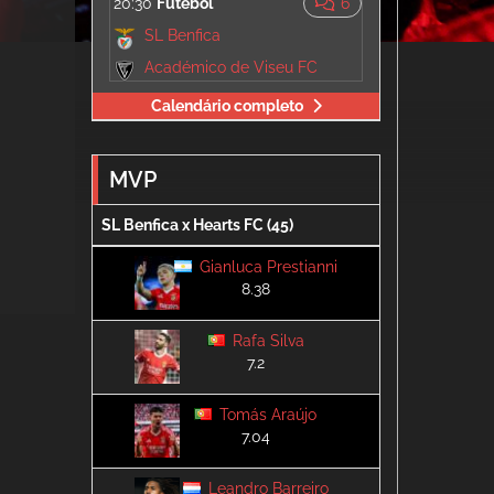
20:30
Futebol
6
SL Benfica
Académico de Viseu FC
Calendário completo
MVP
SL Benfica x Hearts FC (45)
Gianluca Prestianni
8.38
Rafa Silva
7.2
Tomás Araújo
7.04
Leandro Barreiro