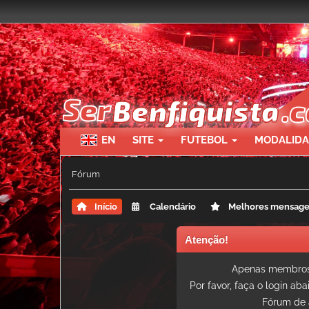
EN
SITE
FUTEBOL
MODALID
Fórum
Início
Calendário
Melhores mensag
Atenção!
Apenas membros 
Por favor, faça o login ab
Fórum de 