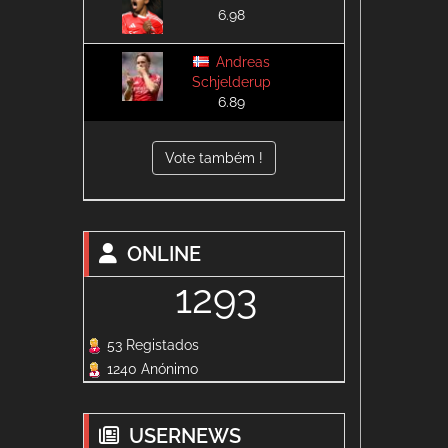
6.98
Andreas
Schjelderup
6.89
Vote também !
ONLINE
1293
53 Registados
1240 Anónimo
USERNEWS