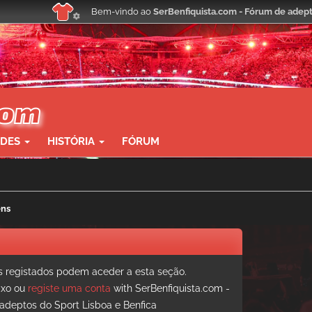
Bem-vindo ao
SerBenfiquista.com - Fórum de adept
ADES
HISTÓRIA
FÓRUM
ens
registados podem aceder a esta seção.
aixo ou
registe uma conta
with SerBenfiquista.com -
adeptos do Sport Lisboa e Benfica