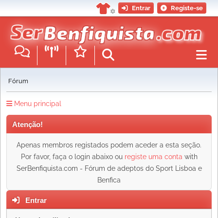
Entrar
Registe-se
Fórum
Menu principal
Atenção!
Apenas membros registados podem aceder a esta seção.
Por favor, faça o login abaixo ou
registe uma conta
with
SerBenfiquista.com - Fórum de adeptos do Sport Lisboa e
Benfica
Entrar