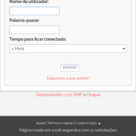
Nome de utilizador:
Palavra-passe:
Tempo para ficar conectado:
Esqueceu a sua senha?
Desenvolvido com
SMF
e
Drupal
|
|
Ajuda
Termos e regras
Ir para o topo ▲
Página criada em 0.018 segundos com 11 solicitações.