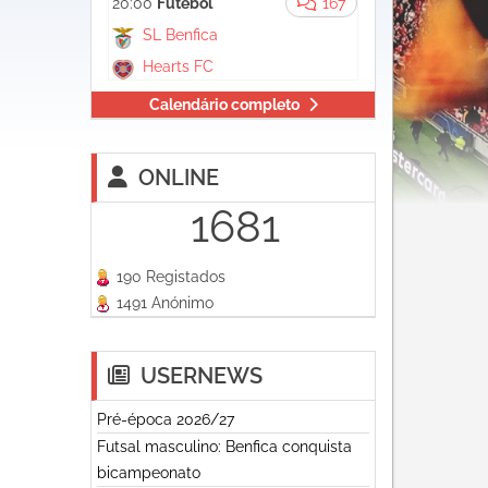
20:00
Futebol
167
SL Benfica
Hearts FC
Calendário completo
ONLINE
1681
190 Registados
1491 Anónimo
USERNEWS
Pré-época 2026/27
Futsal masculino: Benfica conquista
bicampeonato