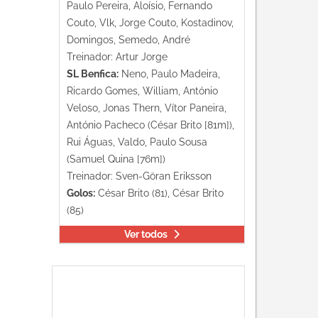
Paulo Pereira, Aloísio, Fernando
Couto, Vlk, Jorge Couto, Kostadinov,
Domingos, Semedo, André
Treinador: Artur Jorge
SL Benfica:
Neno, Paulo Madeira,
Ricardo Gomes, William, António
Veloso, Jonas Thern, Vítor Paneira,
António Pacheco (César Brito [81m]),
Rui Águas, Valdo, Paulo Sousa
(Samuel Quina [76m])
Treinador: Sven-Göran Eriksson
Golos:
César Brito (81), César Brito
(85)
Ver todos