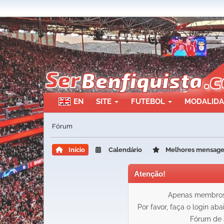
EN
SITE
FUTEBOL
MODALID
Fórum
Início
Calendário
Melhores mensag
Atenção!
Apenas membros 
Por favor, faça o login ab
Fórum de 