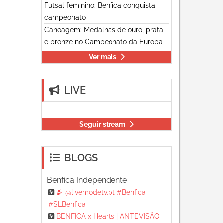
Futsal feminino: Benfica conquista
campeonato
Canoagem: Medalhas de ouro, prata
e bronze no Campeonato da Europa
Ver mais
LIVE
Seguir stream
BLOGS
Benfica Independente
🫂 @livemodetv.pt #Benfica
#SLBenfica
BENFICA x Hearts | ANTEVISÃO