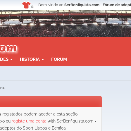
Bem-vindo ao
SerBenfiquista.com - Fórum de adept
ADES
HISTÓRIA
FÓRUM
ens
registados podem aceder a esta seção.
aixo ou
registe uma conta
with SerBenfiquista.com -
adeptos do Sport Lisboa e Benfica