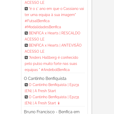
ACESSO LE
"é o 1° ano em que o Cassiano vai
ter uma equipa à sua imagem"
#FutsalBenfica
#ModalidadesBenfica
BENFICA x Hearts | RESCALDO
ACESSO LE
BENFICA x Hearts | ANTEVISÃO
ACESSO LE
"Anders Hallberg é conhecido
pelo pulso muito forte nas suas
equipas " #AndebolBenfica
O Cantinho Benfiquista
O Cantinho Benfiquista | Ep231
[EN] | A Fresh Start
O Cantinho Benfiquista | Ep231
[EN] | A Fresh Start 📱
Bruno Francisco - Benfica em