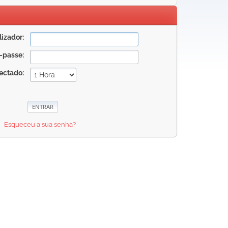
izador:
-passe:
ectado:
Esqueceu a sua senha?