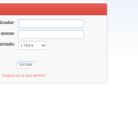
izador:
-passe:
ectado:
Esqueceu a sua senha?