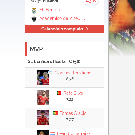
20:30
Futebol
6
SL Benfica
Académico de Viseu FC
Calendário completo
MVP
SL Benfica x Hearts FC (58)
Gianluca Prestianni
8.36
Rafa Silva
7.22
Tomás Araújo
7.07
Leandro Barreiro