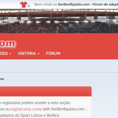
Bem-vindo ao
SerBenfiquista.com - Fórum de adept
ADES
HISTÓRIA
FÓRUM
ens
registados podem aceder a esta seção.
aixo ou
registe uma conta
with SerBenfiquista.com -
adeptos do Sport Lisboa e Benfica