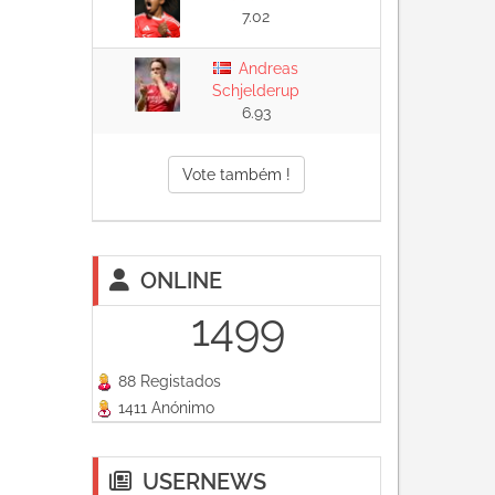
7.02
Andreas
Schjelderup
6.93
Vote também !
ONLINE
1499
88 Registados
1411 Anónimo
USERNEWS