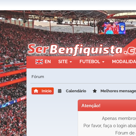
EN
SITE
FUTEBOL
MODALID
Fórum
Início
Calendário
Melhores mensag
Atenção!
Apenas membros 
Por favor, faça o login ab
Fórum de 