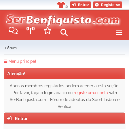
Entrar
Registe-se
Fórum
Menu principal
Atenção!
Apenas membros registados podem aceder a esta seção.
Por favor, faça o login abaixo ou
registe uma conta
with
SerBenfiquista.com - Fórum de adeptos do Sport Lisboa e
Benfica
Entrar