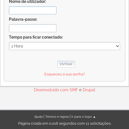
Nome de utilizador:
Palavra-passe:
Tempo para ficar conectado:
Esqueceu a sua senha?
Desenvolvido com
SMF
e
Drupal
|
|
Ajuda
Termos e regras
Ir para o topo ▲
Página criada em 0.016 segundos com 11 solicitações.