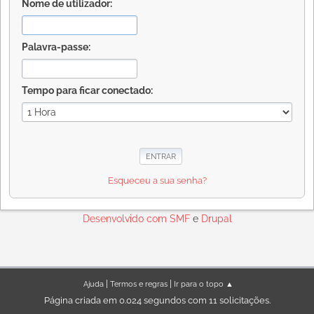
Nome de utilizador:
Palavra-passe:
Tempo para ficar conectado:
Esqueceu a sua senha?
Desenvolvido com
SMF
e
Drupal
|
|
Ajuda
Termos e regras
Ir para o topo ▲
Página criada em 0.024 segundos com 11 solicitações.