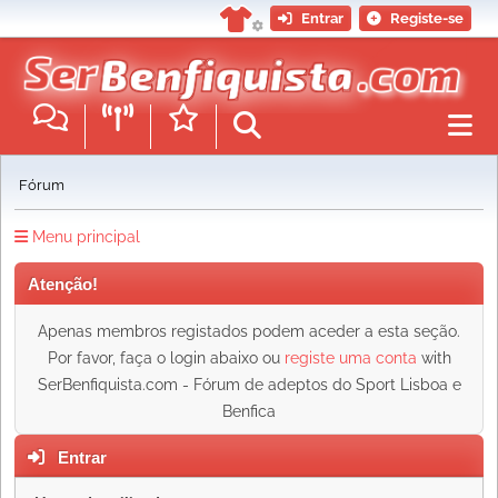
Entrar
Registe-se
Fórum
Menu principal
Atenção!
Apenas membros registados podem aceder a esta seção.
Por favor, faça o login abaixo ou
registe uma conta
with
SerBenfiquista.com - Fórum de adeptos do Sport Lisboa e
Benfica
Entrar