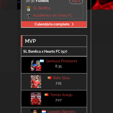
20:30
Futebol
6
SL Benfica
Académico de Viseu FC
Calendário completo
MVP
SL Benfica x Hearts FC (57)
Gianluca Prestianni
8.35
Rafa Silva
7.25
Tomás Araújo
7.07
Leandro Barreiro