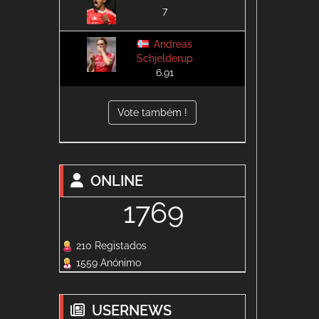
7
Andreas
Schjelderup
6.91
Vote também !
ONLINE
1769
210 Registados
1559 Anónimo
USERNEWS