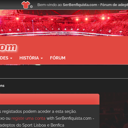
Bem-vindo ao
SerBenfiquista.com - Fórum de adept
ADES
HISTÓRIA
FÓRUM
ens
registados podem aceder a esta seção.
aixo ou
registe uma conta
with SerBenfiquista.com -
adeptos do Sport Lisboa e Benfica