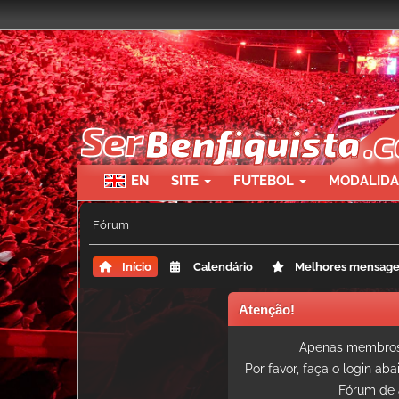
EN
SITE
FUTEBOL
MODALID
Fórum
Início
Calendário
Melhores mensag
Atenção!
Apenas membros 
Por favor, faça o login ab
Fórum de 