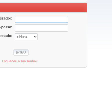
izador:
-passe:
ectado:
Esqueceu a sua senha?