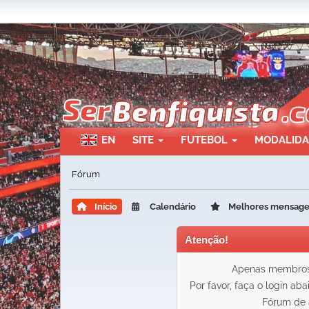
EN
SITE
FUTEBOL
MODALID
Fórum
Início
Calendário
Melhores mensag
Atenção!
Apenas membros 
Por favor, faça o login ab
Fórum de 