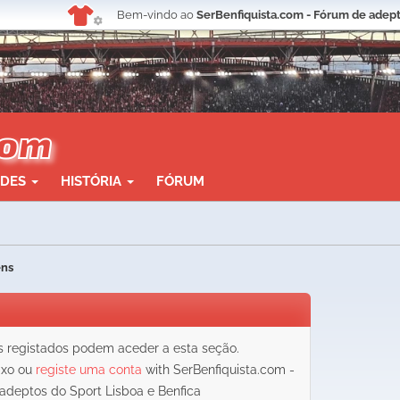
Bem-vindo ao
SerBenfiquista.com - Fórum de adept
ADES
HISTÓRIA
FÓRUM
ens
registados podem aceder a esta seção.
aixo ou
registe uma conta
with SerBenfiquista.com -
adeptos do Sport Lisboa e Benfica