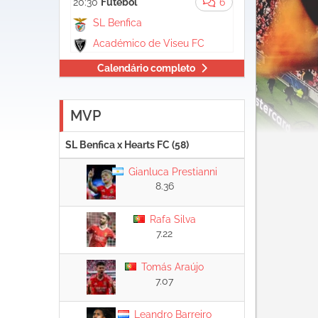
20:30
Futebol
6
SL Benfica
Académico de Viseu FC
Calendário completo
MVP
SL Benfica x Hearts FC (58)
Gianluca Prestianni
8.36
Rafa Silva
7.22
Tomás Araújo
7.07
Leandro Barreiro