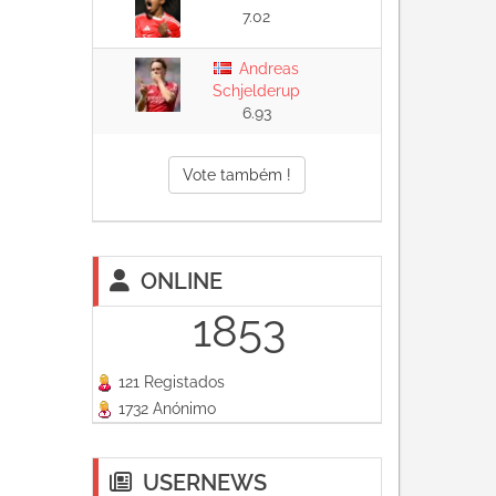
7.02
Andreas
Schjelderup
6.93
Vote também !
ONLINE
1853
121 Registados
1732 Anónimo
USERNEWS