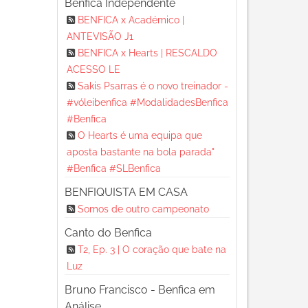
Benfica Independente
BENFICA x Académico |
ANTEVISÃO J1
BENFICA x Hearts | RESCALDO
ACESSO LE
Sakis Psarras é o novo treinador -
#vóleibenfica #ModalidadesBenfica
#Benfica
O Hearts é uma equipa que
aposta bastante na bola parada"
#Benfica #SLBenfica
BENFIQUISTA EM CASA
Somos de outro campeonato
Canto do Benfica
T2, Ep. 3 | O coração que bate na
Luz
Bruno Francisco - Benfica em
Análise