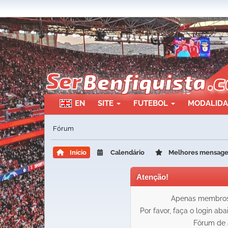
EN
SITE
FUTEBOL
MODALID
Fórum
Início
Calendário
Melhores mensag
Atenção!
Apenas membros 
Por favor, faça o login ab
Fórum de 