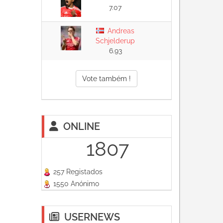
7.07
Andreas
Schjelderup
6.93
Vote também !
ONLINE
1807
257 Registados
1550 Anónimo
USERNEWS