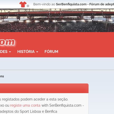
Bem-vindo ao
SerBenfiquista.com - Fórum de adept
ADES
HISTÓRIA
FÓRUM
ens
registados podem aceder a esta seção.
aixo ou
registe uma conta
with SerBenfiquista.com -
adeptos do Sport Lisboa e Benfica