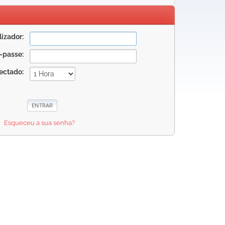
izador:
-passe:
ectado:
Esqueceu a sua senha?