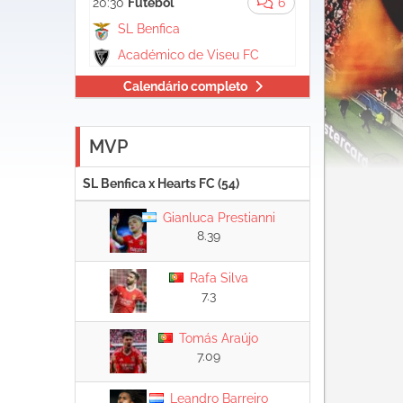
20:30
Futebol
6
SL Benfica
Académico de Viseu FC
Calendário completo
MVP
SL Benfica x Hearts FC (54)
Gianluca Prestianni
8.39
Rafa Silva
7.3
Tomás Araújo
7.09
Leandro Barreiro