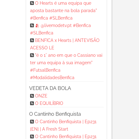
O Hearts é uma equipa que
aposta bastante na bola parada"
#Benfica #SLBenfica
🫂 @livemodetv.pt #Benfica
#SLBenfica
BENFICA x Hearts | ANTEVISÃO
ACESSO LE
"é o 1° ano em que o Cassiano vai
ter uma equipa à sua imagem"
#FutsalBenfica
#ModalidadesBenfica
VEDETA DA BOLA
ONZE
O EQUILÍBRIO
O Cantinho Benfiquista
O Cantinho Benfiquista | Ep231
[EN] | A Fresh Start
O Cantinho Benfiquista | Ep231