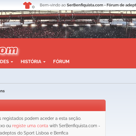
Bem-vindo ao
SerBenfiquista.com - Fórum de adept
ADES
HISTÓRIA
FÓRUM
ens
registados podem aceder a esta seção.
aixo ou
registe uma conta
with SerBenfiquista.com -
adeptos do Sport Lisboa e Benfica