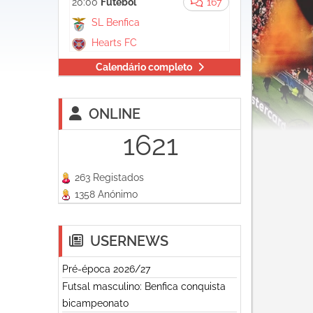
20:00
Futebol
167
SL Benfica
Hearts FC
Calendário completo
ONLINE
1621
263 Registados
1358 Anónimo
USERNEWS
Pré-época 2026/27
Futsal masculino: Benfica conquista
bicampeonato