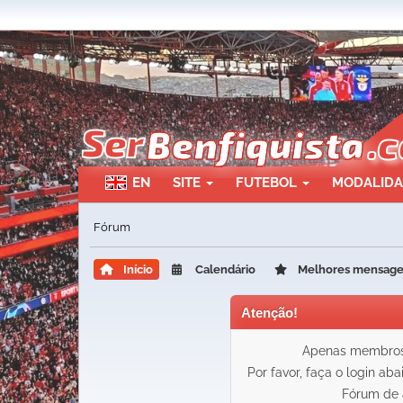
EN
SITE
FUTEBOL
MODALID
Fórum
Início
Calendário
Melhores mensag
Atenção!
Apenas membros 
Por favor, faça o login ab
Fórum de 