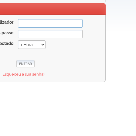
izador:
-passe:
ectado:
Esqueceu a sua senha?