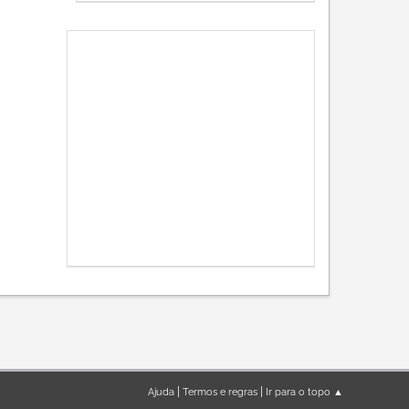
|
|
Ajuda
Termos e regras
Ir para o topo ▲