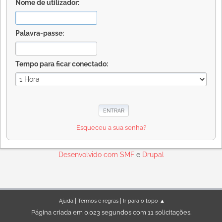
Nome de utilizador:
Palavra-passe:
Tempo para ficar conectado:
Esqueceu a sua senha?
Desenvolvido com
SMF
e
Drupal
|
|
Ajuda
Termos e regras
Ir para o topo ▲
Página criada em 0.023 segundos com 11 solicitações.