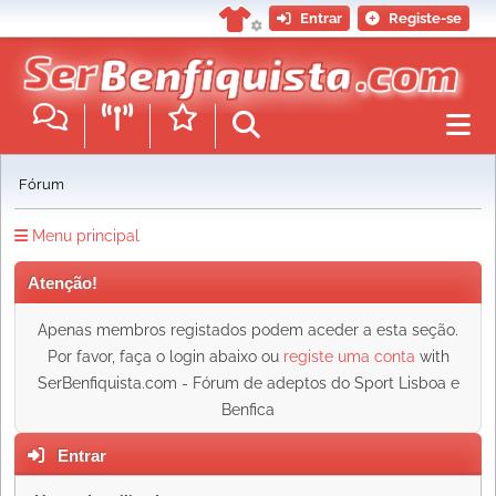
Entrar
Registe-se
Fórum
Menu principal
Atenção!
Apenas membros registados podem aceder a esta seção.
Por favor, faça o login abaixo ou
registe uma conta
with
SerBenfiquista.com - Fórum de adeptos do Sport Lisboa e
Benfica
Entrar