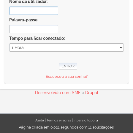
Nome de utilizador:
Palavra-passe:
Tempo para ficar conectado:
Esqueceu a sua senha?
Desenvolvido com
SMF
e
Drupal
|
|
Ajuda
Termos e regras
Ir para o topo ▲
Página criada em 0.021 segundos com 11 solicitações.