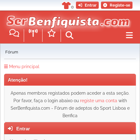
Entrar
Registe-se
Fórum
Menu principal
Atenção!
Apenas membros registados podem aceder a esta seção.
Por favor, faça o login abaixo ou
registe uma conta
with
SerBenfiquista.com - Fórum de adeptos do Sport Lisboa e
Benfica
Entrar