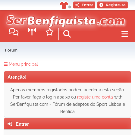
Entrar
Registe-se
Fórum
Menu principal
Atenção!
Apenas membros registados podem aceder a esta seção.
Por favor, faça o login abaixo ou
registe uma conta
with
SerBenfiquista.com - Fórum de adeptos do Sport Lisboa e
Benfica
Entrar