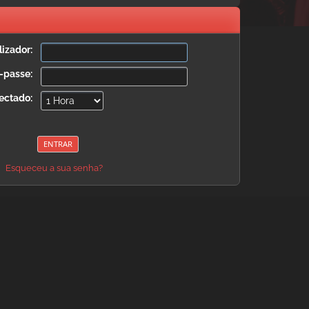
izador:
-passe:
ectado:
Esqueceu a sua senha?