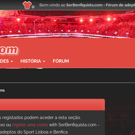
Bem-vindo ao
SerBenfiquista.com - Fórum de adept
ADES
HISTÓRIA
FÓRUM
ens
registados podem aceder a esta seção.
aixo ou
registe uma conta
with SerBenfiquista.com -
adeptos do Sport Lisboa e Benfica