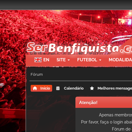
EN
SITE
FUTEBOL
MODALID
Fórum
Início
Calendário
Melhores mensag
Atenção!
Apenas membros 
Por favor, faça o login ab
Fórum de 