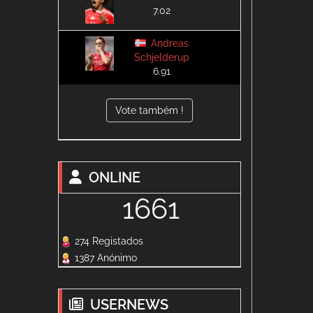
7.02
Andreas
Schjelderup
6.91
Vote também !
ONLINE
1661
274 Registados
1387 Anónimo
USERNEWS