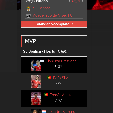
20:30
Futebol
6
SL Benfica
Académico de Viseu FC
Calendário completo
MVP
SL Benfica x Hearts FC (56)
Gianluca Prestianni
8.36
Rafa Silva
7.27
Tomás Araújo
7.07
Leandro Barreiro