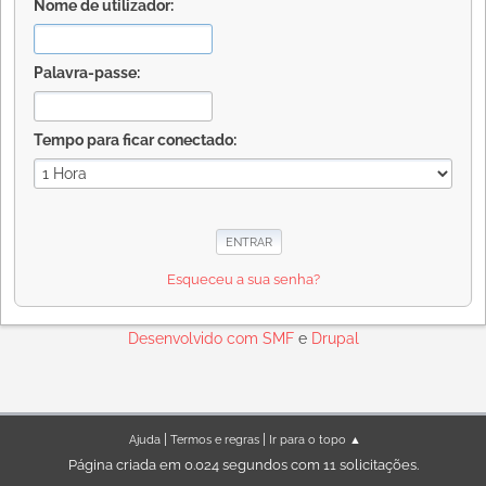
Nome de utilizador:
Palavra-passe:
Tempo para ficar conectado:
Esqueceu a sua senha?
Desenvolvido com
SMF
e
Drupal
|
|
Ajuda
Termos e regras
Ir para o topo ▲
Página criada em 0.024 segundos com 11 solicitações.