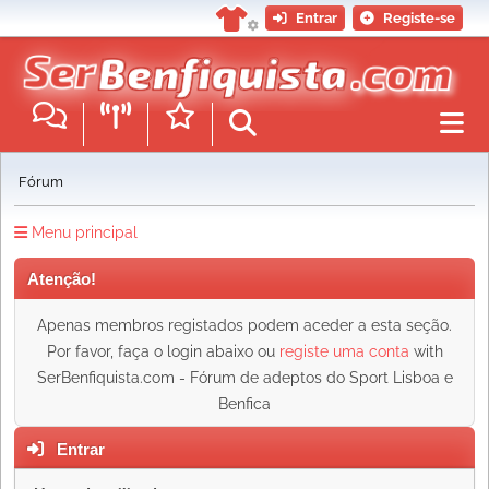
Entrar
Registe-se
Fórum
Menu principal
Atenção!
Apenas membros registados podem aceder a esta seção.
Por favor, faça o login abaixo ou
registe uma conta
with
SerBenfiquista.com - Fórum de adeptos do Sport Lisboa e
Benfica
Entrar