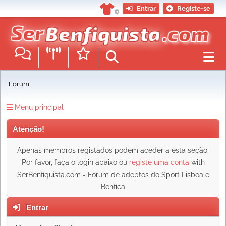
Entrar
Registe-se
Fórum
Menu principal
Atenção!
Apenas membros registados podem aceder a esta seção.
Por favor, faça o login abaixo ou
registe uma conta
with
SerBenfiquista.com - Fórum de adeptos do Sport Lisboa e
Benfica
Entrar