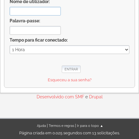
Nome de utilizador:
Palavra-passe:
Tempo para ficar conectado:
Esqueceu a sua senha?
Desenvolvido com
SMF
e
Drupal
|
|
Ajuda
Termos e regras
Ir para o topo ▲
Página criada em 0.025 segundos com 13 solicitações.