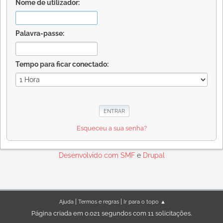
Nome de utilizador:
Palavra-passe:
Tempo para ficar conectado:
Esqueceu a sua senha?
Desenvolvido com
SMF
e
Drupal
|
|
Ajuda
Termos e regras
Ir para o topo ▲
Página criada em 0.021 segundos com 11 solicitações.