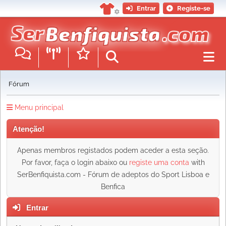
Entrar
Registe-se
Fórum
Menu principal
Atenção!
Apenas membros registados podem aceder a esta seção.
Por favor, faça o login abaixo ou
registe uma conta
with
SerBenfiquista.com - Fórum de adeptos do Sport Lisboa e
Benfica
Entrar