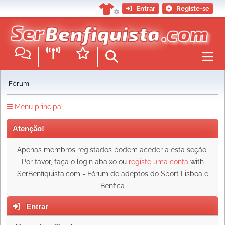
Entrar
Registe-se
Fórum
Menu principal
Atenção!
Apenas membros registados podem aceder a esta seção.
Por favor, faça o login abaixo ou
registe uma conta
with
SerBenfiquista.com - Fórum de adeptos do Sport Lisboa e
Benfica
Entrar