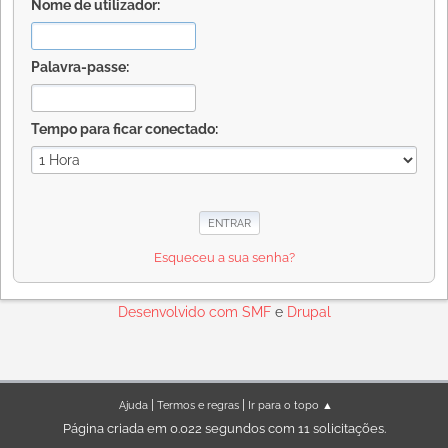
Nome de utilizador:
Palavra-passe:
Tempo para ficar conectado:
Esqueceu a sua senha?
Desenvolvido com
SMF
e
Drupal
|
|
Ajuda
Termos e regras
Ir para o topo ▲
Página criada em 0.022 segundos com 11 solicitações.