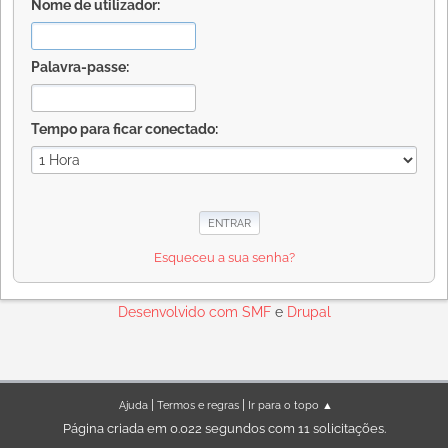
Nome de utilizador:
Palavra-passe:
Tempo para ficar conectado:
Esqueceu a sua senha?
Desenvolvido com
SMF
e
Drupal
|
|
Ajuda
Termos e regras
Ir para o topo ▲
Página criada em 0.022 segundos com 11 solicitações.