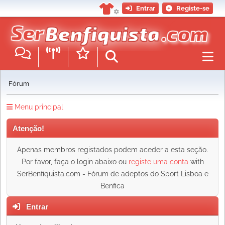
Entrar
Registe-se
Fórum
Menu principal
Atenção!
Apenas membros registados podem aceder a esta seção.
Por favor, faça o login abaixo ou
registe uma conta
with
SerBenfiquista.com - Fórum de adeptos do Sport Lisboa e
Benfica
Entrar