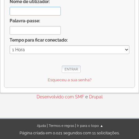
Nome de utilizador:
Palavra-passe:
Tempo para ficar conectado:
Esqueceu a sua senha?
Desenvolvido com
SMF
e
Drupal
|
|
Ajuda
Termos e regras
Ir para o topo ▲
Página criada em 0.021 segundos com 11 solicitações.