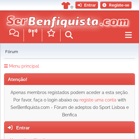
Entrar
Registe-se
Fórum
Menu principal
Atenção!
Apenas membros registados podem aceder a esta seção.
Por favor, faça o login abaixo ou
registe uma conta
with
SerBenfiquista.com - Fórum de adeptos do Sport Lisboa e
Benfica
Entrar