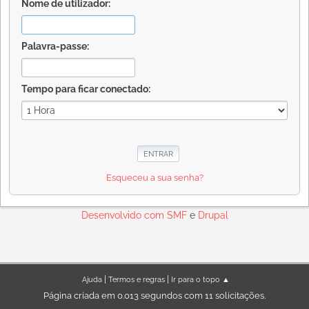
Nome de utilizador:
Palavra-passe:
Tempo para ficar conectado:
Esqueceu a sua senha?
Desenvolvido com
SMF
e
Drupal
|
|
Ajuda
Termos e regras
Ir para o topo ▲
Página criada em 0.013 segundos com 11 solicitações.