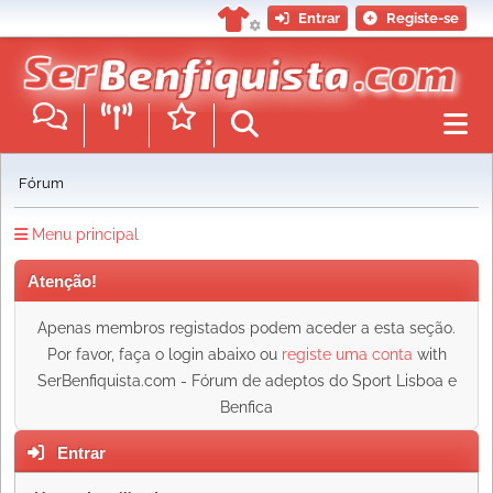
Entrar
Registe-se
Fórum
Menu principal
Atenção!
Apenas membros registados podem aceder a esta seção.
Por favor, faça o login abaixo ou
registe uma conta
with
SerBenfiquista.com - Fórum de adeptos do Sport Lisboa e
Benfica
Entrar