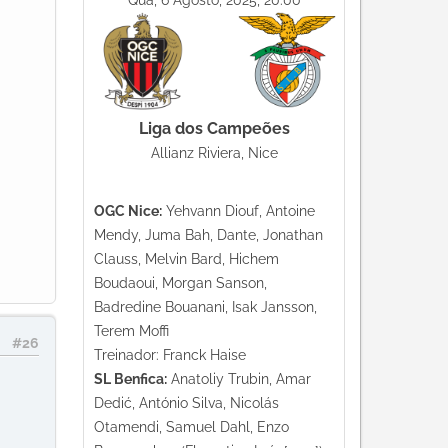
Qua, 6 Agosto, 2025, 20:00
Liga dos Campeões
Allianz Riviera, Nice
OGC Nice:
Yehvann Diouf, Antoine
Mendy, Juma Bah, Dante, Jonathan
Clauss, Melvin Bard, Hichem
Boudaoui, Morgan Sanson,
Badredine Bouanani, Isak Jansson,
Terem Moffi
#26
Treinador: Franck Haise
SL Benfica:
Anatoliy Trubin, Amar
Dedić, António Silva, Nicolás
Otamendi, Samuel Dahl, Enzo