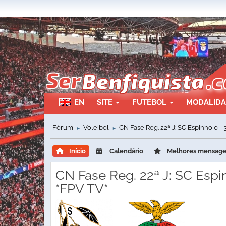
EN
SITE
FUTEBOL
MODALID
Fórum
Voleibol
CN Fase Reg. 22ª J: SC Espinho 0 - 
►
►
Início
Calendário
Melhores mensag
CN Fase Reg. 22ª J: SC Espin
*FPV TV*