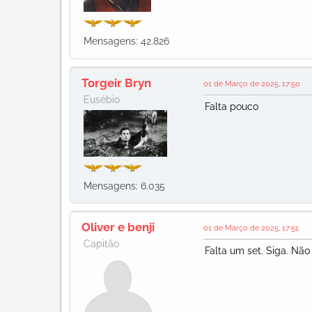
Mensagens: 42.826
Torgeir Bryn
01 de Março de 2025, 17:50
Eusébio
Falta pouco
Mensagens: 6.035
Oliver e benji
01 de Março de 2025, 17:51
Capitão
Falta um set. Siga. Não 