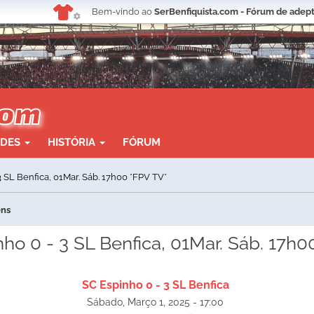
Bem-vindo ao
SerBenfiquista.com - Fórum de adept
ADES
HISTÓRIA
FÓRUM
3 SL Benfica, 01Mar. Sáb. 17h00 *FPV TV*
ens
ho 0 - 3 SL Benfica, 01Mar. Sáb. 17h0
SC Espinho 0 - 3 SL Benfica
Sábado, Março 1, 2025 - 17:00