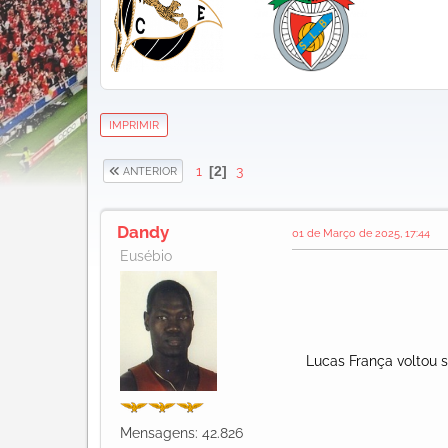
IMPRIMIR
1
2
3
ANTERIOR
Dandy
01 de Março de 2025, 17:44
Eusébio
Lucas França voltou sa
Mensagens: 42.826