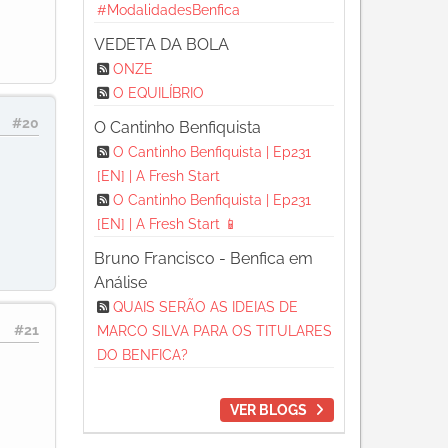
#ModalidadesBenfica
VEDETA DA BOLA
ONZE
O EQUILÍBRIO
#20
O Cantinho Benfiquista
O Cantinho Benfiquista | Ep231
[EN] | A Fresh Start
O Cantinho Benfiquista | Ep231
[EN] | A Fresh Start 📱
Bruno Francisco - Benfica em
Análise
QUAIS SERÃO AS IDEIAS DE
#21
MARCO SILVA PARA OS TITULARES
DO BENFICA?
VER BLOGS