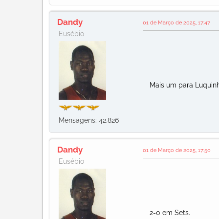
Dandy
01 de Março de 2025, 17:47
Eusébio
Mais um para Luquinh
Mensagens: 42.826
Dandy
01 de Março de 2025, 17:50
Eusébio
2-0 em Sets.