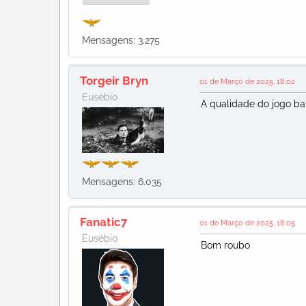
Mensagens: 3.275
Torgeir Bryn
01 de Março de 2025, 18:02
Eusébio
A qualidade do jogo bai
Mensagens: 6.035
Fanatic7
01 de Março de 2025, 18:05
Eusébio
Bom roubo