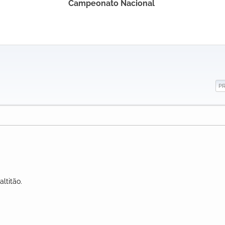
Campeonato Nacional
P
ltitão.