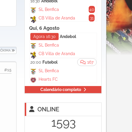
18:30
Andebol
SL Benfica
40
CB Villa de Aranda
31
Qui, 6 Agosto
Agora 16:30
Andebol
SL Benfica
RÓXIMA
CB Villa de Aranda
20:00
Futebol
167
#15
SL Benfica
Hearts FC
Calendário completo
ONLINE
1593