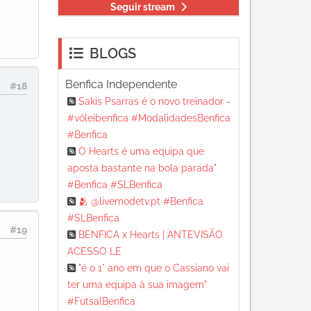
Seguir stream
BLOGS
Benfica Independente
#18
Sakis Psarras é o novo treinador -
#vóleibenfica #ModalidadesBenfica
#Benfica
O Hearts é uma equipa que
aposta bastante na bola parada"
#Benfica #SLBenfica
🫂 @livemodetv.pt #Benfica
#SLBenfica
#19
BENFICA x Hearts | ANTEVISÃO
ACESSO LE
"é o 1° ano em que o Cassiano vai
ter uma equipa à sua imagem"
#FutsalBenfica