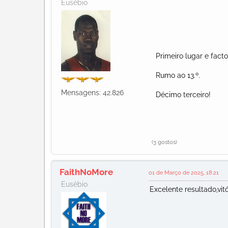
Eusébio
Primeiro lugar e facto
Rumo ao 13.º.
Mensagens: 42.826
Décimo terceiro!
(3 gostos)
FaithNoMore
01 de Março de 2025, 18:21
Eusébio
Excelente resultado,vit