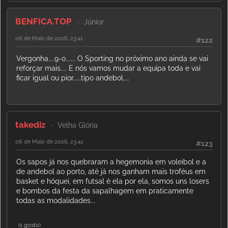
BENFICA.TOP
Júnior
06 de Maio de 2026, 23:41
#122
Vergonha....9-0...... O Sporting no próximo ano ainda se vai
reforçar mais.... E nós vamos mudar a equipa toda e vai
ficar igual ou pior.....tipo andebol....
takediz
Velha Glória
06 de Maio de 2026, 23:42
#123
Os sapos já nos quebraram a hegemonia em voleibol e a
de andebol ao porto, até já nos ganham mais troféus em
basket e hóquei, em futsal é ela por ela, somos uns losers
e bombos da festa da sapalhagem em praticamente
todas as modalidades...
(1 gosto)