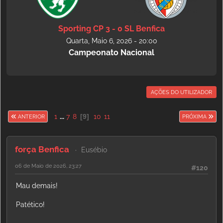
Sporting CP 3 - 0 SL Benfica
Quarta, Maio 6, 2026 - 20:00
Campeonato Nacional
AÇÕES DO UTILIZADOR
1
...
7
8
9
10
11
ANTERIOR
PRÓXIMA
força Benfica
Eusébio
06 de Maio de 2026, 23:27
#120
Mau demais!
Patético!