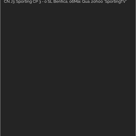
CN J3: Sporting CP 3 - 0 SL Benfica, 06Mai. Qua. 20h00 *SportingTV*