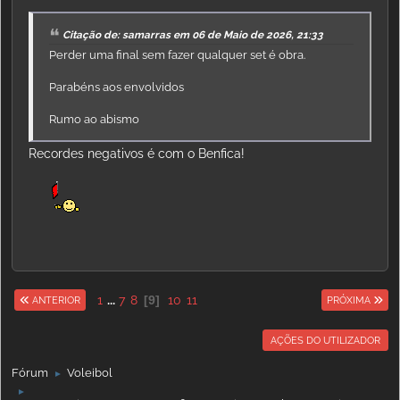
Citação de: samarras em 06 de Maio de 2026, 21:33
Perder uma final sem fazer qualquer set é obra.
Parabéns aos envolvidos
Rumo ao abismo
Recordes negativos é com o Benfica!
1
...
7
8
9
10
11
ANTERIOR
PRÓXIMA
AÇÕES DO UTILIZADOR
Fórum
Voleibol
►
►