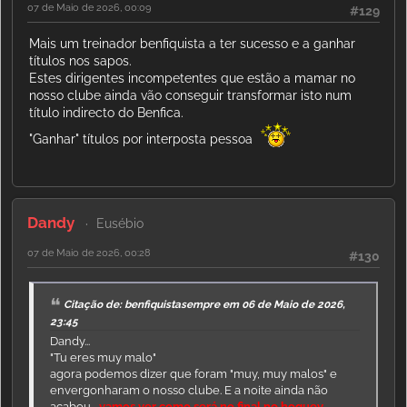
07 de Maio de 2026, 00:09
#129
Mais um treinador benfiquista a ter sucesso e a ganhar
títulos nos sapos.
Estes dirigentes incompetentes que estão a mamar no
nosso clube ainda vão conseguir transformar isto num
título indirecto do Benfica.
"Ganhar" títulos por interposta pessoa
Dandy
Eusébio
07 de Maio de 2026, 00:28
#130
Citação de: benfiquistasempre em 06 de Maio de 2026,
23:45
Dandy...
"Tu eres muy malo"
agora podemos dizer que foram "muy, muy malos" e
envergonharam o nosso clube. E a noite ainda não
acabou...
vamos ver como será no final no hoquey
...