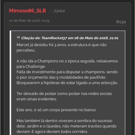
Mimoso86_SLB
Júnior
07 de Maio de 2026, 01:29
#132
Citação de: TeamRocket37 em 06 de Maio de 2026, 21:01
Marcel já desistiu há 3 anos, a estrutura é que não
percebeu.
A não ida a Champions no 2 época seguida, rebaixamos
para Challenge.
Falta de investimento para disputar a champions, sendo
o pior orçamento das 5 modalidades de pavilhão.
Bloquearem a hipótese de estar ligado a uma selecção.
Ter deixado de postar como postar nas redes sociais
eram sinais evidentes.
Este ano, é só um corpo presente no banco.
Mas também lá dentro viveram a sombra do sucesso
dele: Jardim e o Guedes, não meteram travões quando
deviam. E agora deviam todos corridos.