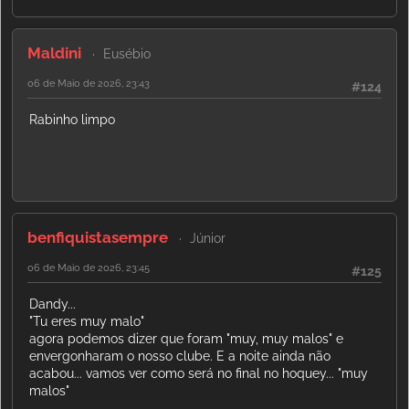
Maldini
Eusébio
06 de Maio de 2026, 23:43
#124
Rabinho limpo
benfiquistasempre
Júnior
06 de Maio de 2026, 23:45
#125
Dandy...
"Tu eres muy malo"
agora podemos dizer que foram "muy, muy malos" e
envergonharam o nosso clube. E a noite ainda não
acabou... vamos ver como será no final no hoquey... "muy
malos"