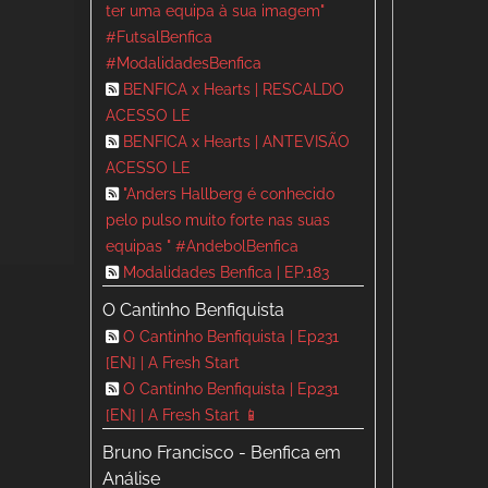
ter uma equipa à sua imagem"
#FutsalBenfica
#ModalidadesBenfica
BENFICA x Hearts | RESCALDO
ACESSO LE
BENFICA x Hearts | ANTEVISÃO
ACESSO LE
"Anders Hallberg é conhecido
pelo pulso muito forte nas suas
equipas " #AndebolBenfica
Modalidades Benfica | EP.183
O Cantinho Benfiquista
O Cantinho Benfiquista | Ep231
[EN] | A Fresh Start
O Cantinho Benfiquista | Ep231
[EN] | A Fresh Start 📱
Bruno Francisco - Benfica em
Análise