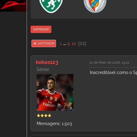
IMPRIMIR
1
...
9
10
11
ANTERIOR
kokas123
10 de Maio de 2026, 15:22
Sénior
Inacreditável como o S
Mensagens: 1.503