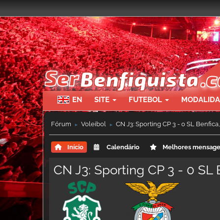
EN
SITE
FUTEBOL
MODALID
Fórum
Voleibol
CN J3: Sporting CP 3 - 0 SL Benfica
►
►
Início
Calendário
Melhores mensag
CN J3: Sporting CP 3 - 0 SL