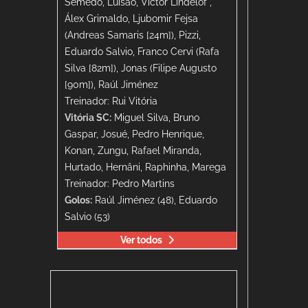
Semedo, Luisão, Victor Lindelöf ,
Álex Grimaldo, Ljubomir Fejsa
(Andreas Samaris [24m]), Pizzi,
Eduardo Salvio, Franco Cervi (Rafa
Silva [82m]), Jonas (Filipe Augusto
[90m]), Raúl Jiménez
Treinador: Rui Vitória
Vitória SC:
Miguel Silva, Bruno
Gaspar, Josué, Pedro Henrique,
Konan, Zungu, Rafael Miranda,
Hurtado, Hernâni, Raphinha, Marega
Treinador: Pedro Martins
Golos:
Raúl Jiménez (48), Eduardo
Salvio (53)
Ver todos