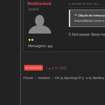
RedStardust
10 de Maio de 2026, 16:21
Juvenil
Citação de: kokas12
Inacreditável como o
É fácil passar. Basta m
Mensagens: 491
1
...
9
10
11
ANTERIOR
Fórum
Voleibol
CN J3: Sporting CP 3 - 0 SL Benfica
►
►