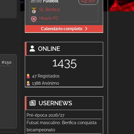
20:00
Futebol
167
SL Benfica
Hearts FC
Calendário completo
ONLINE
1435
#150
47 Registados
1388 Anónimo
USERNEWS
Pré-época 2026/27
Futsal masculino: Benfica conquista
bicampeonato