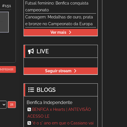
Futsal feminino: Benfica conquista
#151
campeonato
Canoagem: Medalhas de ouro, prata
e bronze no Campeonato da Europa
Ver mais
LIVE
IMPRIMIR
Seguir stream
BLOGS
Benfica Independente
BENFICA x Hearts | ANTEVISÃO
ACESSO LE
"é o 1° ano em que o Cassiano vai