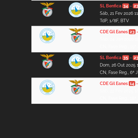
SL Benfica
34
-
2
Sáb, 21 Fev 2026 1
TdP, 1/8F, BTV
CDE Gil Eanes
23
Sáb, 24 Jan 2026 1
CN, Fase Reg., 15ª
SL Benfica
35
-
2
Dom, 26 Out 2025 
CN, Fase Reg., 6ª 
CDE Gil Eanes
14
Sáb, 22 Fev 2025 1
CN, Fase Reg., 18ª