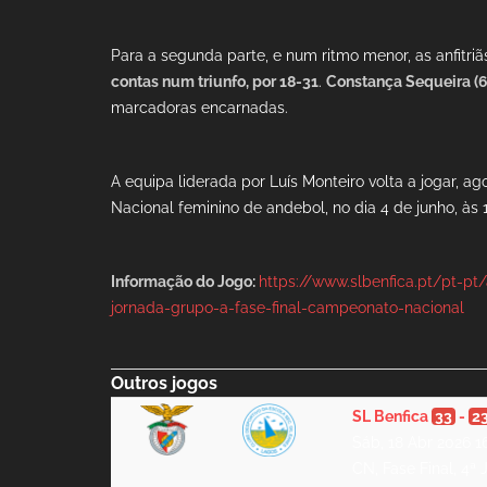
Para a segunda parte, e num ritmo menor, as anfitri
contas num triunfo, por 18-31
.
Constança Sequeira (6
marcadoras encarnadas.
A equipa liderada por Luís Monteiro volta a jogar, a
Nacional feminino de andebol, no dia 4 de junho, às 
Informação do Jogo:
https://www.slbenfica.pt/pt-pt
jornada-grupo-a-fase-final-campeonato-nacional
Outros jogos
SL Benfica
33
-
2
Sáb, 18 Abr 2026 1
CN, Fase Final, 4ª 