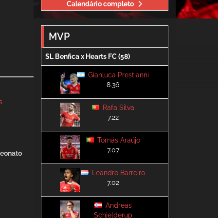
Calendário completo
MVP
SL Benfica x Hearts FC (58)
Gianluca Prestianni
8.36
s
Rafa Silva
7.22
Tomás Araújo
7.07
eonato
Leandro Barreiro
7.02
Andreas
Schjelderup