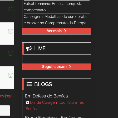
Futsal feminino: Benfica conquista
V
campeonato
Canoagem: Medalhas de ouro, prata
e bronze no Campeonato da Europa
Ver mais
V
LIVE
V
Seguir stream
V
BLOGS
Em Defesa do Benfica
os jogos
Dia da Coragem 100 (Isto é Tão
Benfica!)
Bruno Francisco - Benfica em