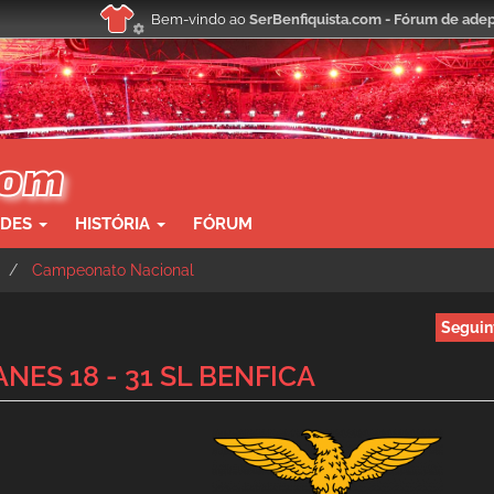
Bem-vindo ao
SerBenfiquista.com - Fórum de adep
ADES
HISTÓRIA
FÓRUM
Campeonato Nacional
Seguin
ANES 18 - 31 SL BENFICA