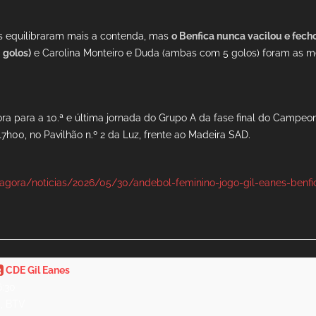
ãs equilibraram mais a contenda, mas
o Benfica nunca vacilou e fech
 golos)
e Carolina Monteiro e Duda (ambas com 5 golos) foram as m
gora para a 10.ª e última jornada do Grupo A da fase final do Campeo
17h00, no Pavilhão n.º 2 da Luz, frente ao Madeira SAD.
/agora/noticias/2026/05/30/andebol-feminino-jogo-gil-eanes-benfi
3
CDE Gil Eanes
6:30
J, BTV