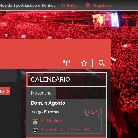
tos do Sport Lisboa e Benfica
.
Entrar
Registe-se
CALENDÁRIO
te
Masculino
Dom, 9 Agosto
20:30
Futebol
6
SL Benfica
Académico de Viseu FC