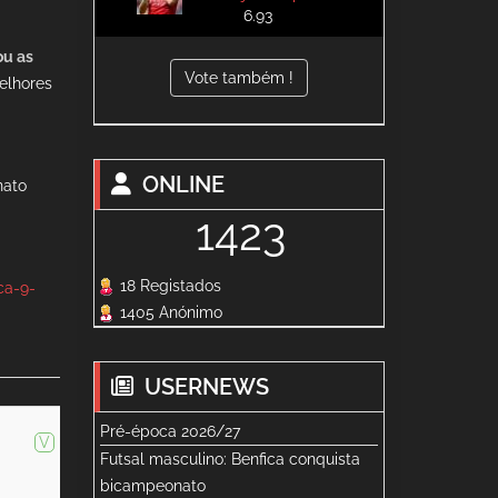
6.93
ou as
Vote também !
elhores
ONLINE
nato
1423
18 Registados
ca-9-
1405 Anónimo
USERNEWS
Pré-época 2026/27
V
Futsal masculino: Benfica conquista
bicampeonato