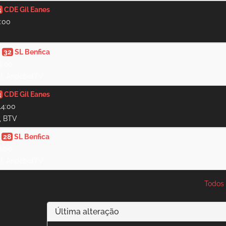
3
CDE Gil Eanes
1:00
-
32
SL Benfica
8:00
 J, AndebolTV
3
CDE Gil Eanes
14:00
J, BTV
-
28
SL Benfica
6:00
 J, AndebolTV
Todos 
Última alteração