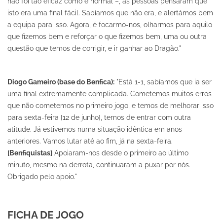
não foi tão eficaz como é normal –, as pessoas pensaram que
isto era uma final fácil. Sabíamos que não era, e alertámos bem
a equipa para isso. Agora, é focarmo-nos, olharmos para aquilo
que fizemos bem e reforçar o que fizemos bem, uma ou outra
questão que temos de corrigir, e ir ganhar ao Dragão."
Diogo Gameiro (base do Benfica):
"Está 1-1, sabíamos que ia ser
uma final extremamente complicada. Cometemos muitos erros
que não cometemos no primeiro jogo, e temos de melhorar isso
para sexta-feira [12 de junho], temos de entrar com outra
atitude. Já estivemos numa situação idêntica em anos
anteriores. Vamos lutar até ao fim, já na sexta-feira.
[Benfiquistas]
Apoiaram-nos desde o primeiro ao último
minuto, mesmo na derrota, continuaram a puxar por nós.
Obrigado pelo apoio."
FICHA DE JOGO