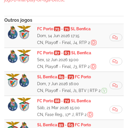
jogo-2-final-play-off-liga-betclic
Outros jogos
FC Porto
75
-
71
SL Benfica
Dom, 14 Jun 2026 17:15
CN, Playoff - Final, J4, RTP 2
D
FC Porto
87
-
63
SL Benfica
Sex, 12 Jun 2026 19:00
CN, Playoff - Final, J3, RTP 2
D
SL Benfica
89
-
73
FC Porto
Dom, 7 Jun 2026 16:00
CN, Playoff - Final, J1, BTV | RTP 2
V
FC Porto
88
-
72
SL Benfica
Sáb, 21 Mar 2026 15:00
CN, Fase Reg., 17ª J, RTP 2
D
SL Benfica
91
-
65
FC Porto