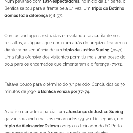
Num pavilhão com
1839 espectadores
, no início da 2.ª parte, o
Benfica saltou para a frente pela 1.ª vez. Um
triplo de Betinho
Gomes fez a diferença
(58-57).
Com as vantagens reduzidas e revelando-se acutilante nos
ressaltos, as águias, que correram atrás do prejuízo, ficaram na
dianteira na sequência de um
triplo de Justice Sueing
(72-71).
Uma falta ofensiva dos visitantes permitiu mais uma posse de
bola para os encarnados que cimentaram a diferença (73-71).
Faltava pouco para o término do 3.º período. Concluídos os 30
minutos de jogo,
o Benfica vencia por 77-74
.
A abrir o derradeiro parcial, um
afundanço de Justice Sueing
galvanizou ainda mais os encarnados (79-74). De seguida, um
triplo de Aleksander Dziewa
obrigou o treinador do FC Porto,