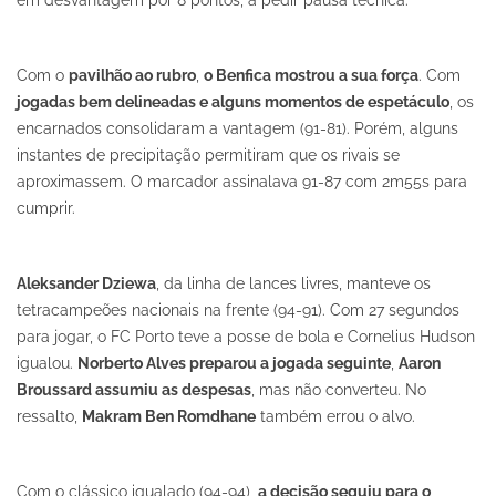
em desvantagem por 8 pontos, a pedir pausa técnica.
Com o
pavilhão ao rubro
,
o Benfica mostrou a sua força
. Com
jogadas bem delineadas e alguns momentos de espetáculo
, os
encarnados consolidaram a vantagem (91-81). Porém, alguns
instantes de precipitação permitiram que os rivais se
aproximassem. O marcador assinalava 91-87 com 2m55s para
cumprir.
Aleksander Dziewa
, da linha de lances livres, manteve os
tetracampeões nacionais na frente (94-91). Com 27 segundos
para jogar, o FC Porto teve a posse de bola e Cornelius Hudson
igualou.
Norberto Alves preparou a jogada seguinte
,
Aaron
Broussard assumiu as despesas
, mas não converteu. No
ressalto,
Makram Ben Romdhane
também errou o alvo.
Com o clássico igualado (94-94),
a decisão seguiu para o