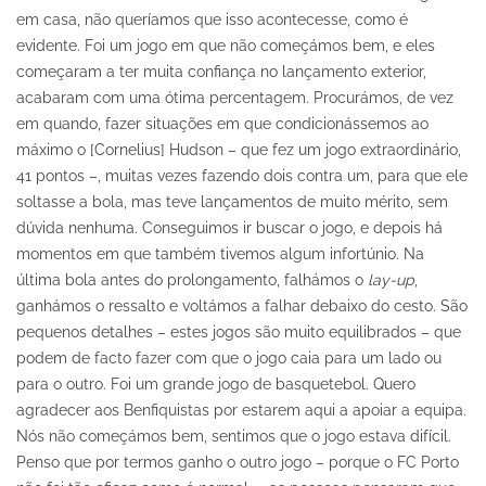
em casa, não queríamos que isso acontecesse, como é
evidente. Foi um jogo em que não começámos bem, e eles
começaram a ter muita confiança no lançamento exterior,
acabaram com uma ótima percentagem. Procurámos, de vez
em quando, fazer situações em que condicionássemos ao
máximo o [Cornelius] Hudson – que fez um jogo extraordinário,
41 pontos –, muitas vezes fazendo dois contra um, para que ele
soltasse a bola, mas teve lançamentos de muito mérito, sem
dúvida nenhuma. Conseguimos ir buscar o jogo, e depois há
momentos em que também tivemos algum infortúnio. Na
última bola antes do prolongamento, falhámos o
lay-up
,
ganhámos o ressalto e voltámos a falhar debaixo do cesto. São
pequenos detalhes – estes jogos são muito equilibrados – que
podem de facto fazer com que o jogo caia para um lado ou
para o outro. Foi um grande jogo de basquetebol. Quero
agradecer aos Benfiquistas por estarem aqui a apoiar a equipa.
Nós não começámos bem, sentimos que o jogo estava difícil.
Penso que por termos ganho o outro jogo – porque o FC Porto