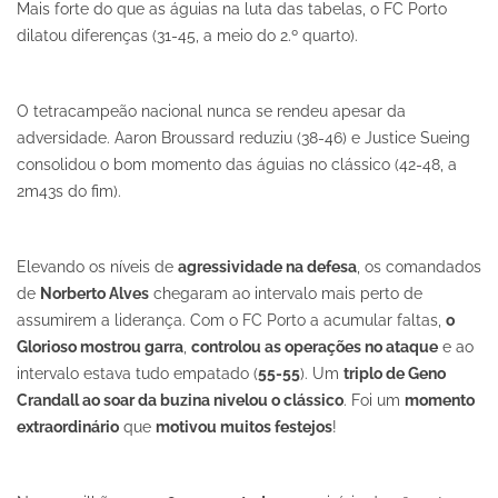
Mais forte do que as águias na luta das tabelas, o FC Porto
dilatou diferenças (31-45, a meio do 2.º quarto).
O tetracampeão nacional nunca se rendeu apesar da
adversidade. Aaron Broussard reduziu (38-46) e Justice Sueing
consolidou o bom momento das águias no clássico (42-48, a
2m43s do fim).
Elevando os níveis de
agressividade na defesa
, os comandados
de
Norberto Alves
chegaram ao intervalo mais perto de
assumirem a liderança. Com o FC Porto a acumular faltas,
o
Glorioso mostrou garra
,
controlou as operações no ataque
e ao
intervalo estava tudo empatado (
55-55
). Um
triplo de Geno
Crandall ao soar da buzina nivelou o clássico
. Foi um
momento
extraordinário
que
motivou muitos festejos
!