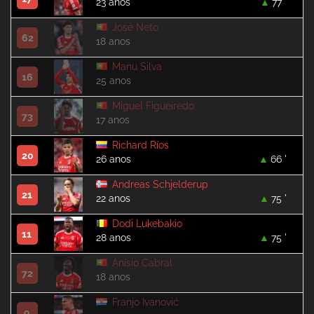
23 anos
77 '
José Neto
62
18 anos
Manu Silva
16
25 anos
Miguel Figueiredo
73
17 anos
Richard Ríos
20
26 anos
66 '
Andreas Schjelderup
21
22 anos
75 '
Dodi Lukebakio
11
28 anos
75 '
Anísio Cabral
72
18 anos
Franjo Ivanović
9