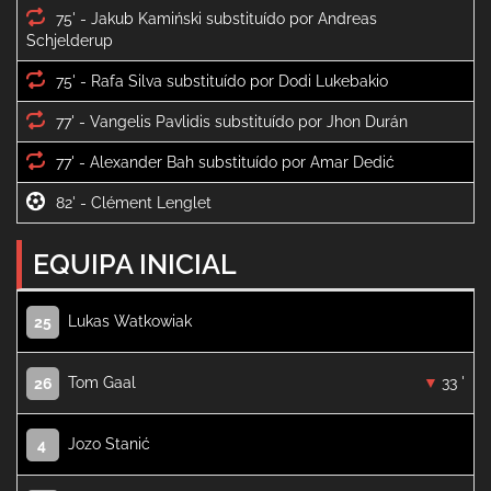
75' -
Jakub Kamiński substituído por Andreas 
75' -
77' -
77' -
82' -
EQUIPA INICIAL
Lukas Watkowiak
25
Tom Gaal
33 '
26
Jozo Stanić
4