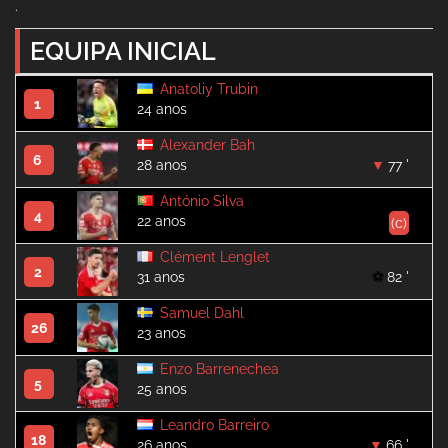
.
EQUIPA INICIAL
Anatoliy Trubin
1
24 anos
Alexander Bah
6
28 anos
77 '
António Silva
4
22 anos
(c)
Clément Lenglet
2
31 anos
82 '
Samuel Dahl
26
23 anos
Enzo Barrenechea
5
25 anos
Leandro Barreiro
18
26 anos
66 '