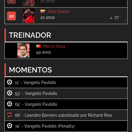
22 anos
Jhon Durán
22
22 anos
77 '
TREINADOR
Marco Silva
49 anos
MOMENTOS
11' -
55' -
65' -
66' -
74' -