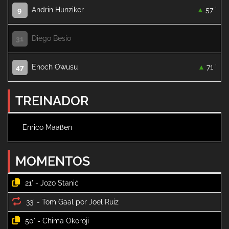
Andrin Hunziker
57 '
9
Diego Besio
31
Enoch Owusu
71 '
47
TREINADOR
Enrico Maaßen
MOMENTOS
21' -
33' -
50' -