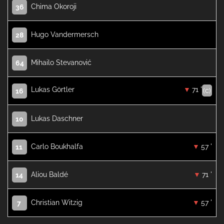
Chima Okoroji
36
Hugo Vandermersch
28
Mihailo Stevanović
64
Lukas Görtler
71 '
(c)
16
Lukas Daschner
10
Carlo Boukhalfa
57 '
11
Aliou Baldé
71 '
14
Christian Witzig
57 '
7