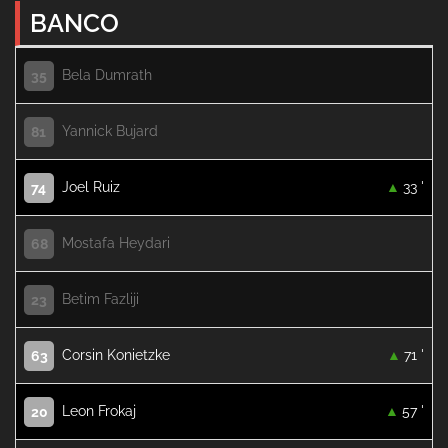
BANCO
Bela Dumrath
35
Yannick Bujard
81
Joel Ruiz
33 '
74
Mostafa Heydari
68
Betim Fazliji
23
Corsin Konietzke
71 '
63
Leon Frokaj
57 '
20