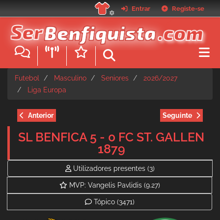
Passar
Entrar
Registe-se
para
o
conteúdo
principal
Futebol
Masculino
Seniores
2026/2027
Liga Europa
Anterior
Seguinte
SL BENFICA 5 - 0 FC ST. GALLEN
1879
Utilizadores presentes
(3)
MVP: Vangelis Pavlidis
(9.27)
Tópico
(3471)