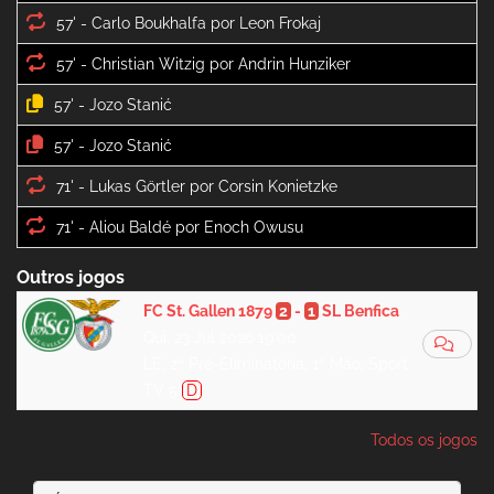
57' -
57' -
57' -
57' -
71' -
71' -
Outros jogos
FC St. Gallen 1879
2
-
1
SL Benfica
Qui, 23 Jul 2026 19:00
LE, 2ª Pré-Eliminatória, 1ª Mão, Sport
TV 5
D
Todos os jogos