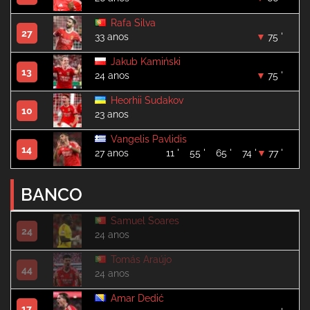
Rafa Silva
27
33 anos
75 '
Jakub Kamiński
13
24 anos
75 '
Heorhii Sudakov
10
23 anos
Vangelis Pavlidis
14
27 anos
11 '
55 '
65 '
74 '
77 '
BANCO
Samuel Soares
24
24 anos
Tomás Araújo
44
24 anos
Amar Dedić
17