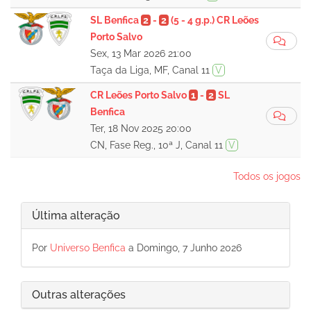
SL Benfica
2
-
2
(5 - 4 g.p.)
CR Leões
Porto Salvo
Sex, 13 Mar 2026 21:00
Taça da Liga, MF, Canal 11
V
CR Leões Porto Salvo
1
-
2
SL
Benfica
Ter, 18 Nov 2025 20:00
CN, Fase Reg., 10ª J, Canal 11
V
Todos os jogos
Última alteração
Por
Universo Benfica
a Domingo, 7 Junho 2026
Outras alterações