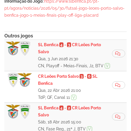
Informação do Jogo:
https://www.slbenfica.pt/pt-
pt/agora/noticias/2026/05/30/futsal-jogo-leoes-porto-salvo-
benfica-jogo-1-meias-finais-play-off-liga-placard
Outros jogos
SL Benfica
4
-
3
CR Leões Porto
Salvo
Qua, 3 Jun 2026 21:30
CN, Playoff - Meias-Finais, J2, BTV
V
CR Leões Porto Salvo
3
-
6
SL
Benfica
Qua, 22 Abr 2026 21:00
TdP, QF, Canal 11
V
SL Benfica
4
-
2
CR Leões Porto
Salvo
Sáb, 18 Abr 2026 15:00
CN, Fase Reg., 21ª J, BTV
V