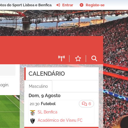
tos do Sport Lisboa e Benfica
.
Entrar
Registe-se
CALENDÁRIO
ogin.
Masculino
Dom, 9 Agosto
20:30
Futebol
6
SL Benfica
Académico de Viseu FC