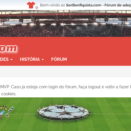
Bem-vindo ao
SerBenfiquista.com - Fórum de adep
ADES
HISTÓRIA
FÓRUM
MVP. Caso já esteja com login do fórum, faça logout e volte a fazer l
 cookies.