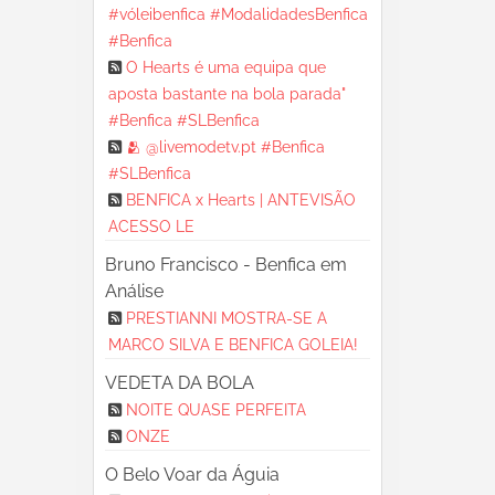
#vóleibenfica #ModalidadesBenfica
#Benfica
O Hearts é uma equipa que
aposta bastante na bola parada"
#Benfica #SLBenfica
🫂 @livemodetv.pt #Benfica
#SLBenfica
BENFICA x Hearts | ANTEVISÃO
ACESSO LE
Bruno Francisco - Benfica em
Análise
PRESTIANNI MOSTRA-SE A
MARCO SILVA E BENFICA GOLEIA!
VEDETA DA BOLA
NOITE QUASE PERFEITA
ONZE
O Belo Voar da Águia