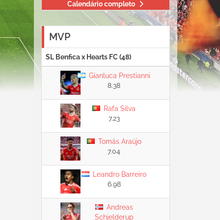
Calendário completo
MVP
SL Benfica x Hearts FC (48)
Gianluca Prestianni
8.38
Rafa Silva
7.23
Tomás Araújo
7.04
Leandro Barreiro
6.98
Andreas
Schjelderup