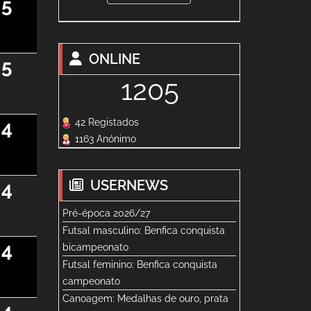
5
ONLINE
5
1205
4
42 Registados
1163 Anónimo
USERNEWS
4
Pré-época 2026/27
Futsal masculino: Benfica conquista
4
bicampeonato
Futsal feminino: Benfica conquista
campeonato
Canoagem: Medalhas de ouro, prata