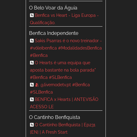
O Belo Voar da Águia
Benfica vs Heart - Liga Europa -
Qualificação.
Benfica Independente
Sakis Psarras é o novo treinador -
#vóleibenfica #ModalidadesBenfica
#Benfica
O Hearts é uma equipa que
aposta bastante na bola parada"
#Benfica #SLBenfica
🫂 @livemodetv.pt #Benfica
#SLBenfica
BENFICA x Hearts | ANTEVISÃO
ACESSO LE
O Cantinho Benfiquista
O Cantinho Benfiquista | Ep231
[EN] | A Fresh Start