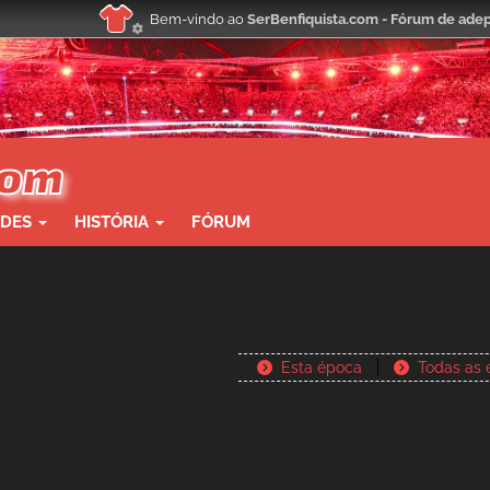
Bem-vindo ao
SerBenfiquista.com - Fórum de adep
ADES
HISTÓRIA
FÓRUM
Esta época
Todas as 