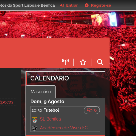
tos do Sport Lisboa e Benfica
.
Entrar
Registe-se
CALENDÁRIO
Masculino
Dom, 9 Agosto
épocas
20:30
Futebol
6
SL Benfica
Académico de Viseu FC