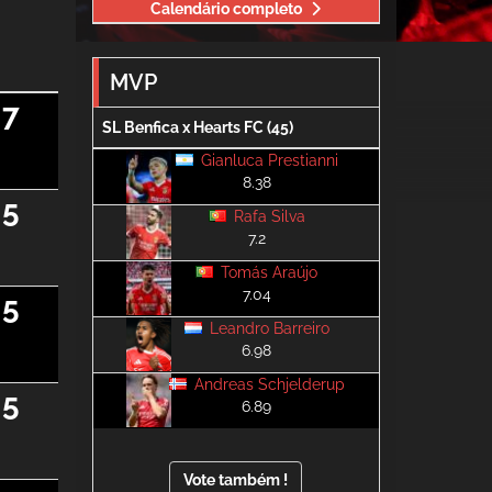
Calendário completo
MVP
7
SL Benfica x Hearts FC (45)
Gianluca Prestianni
8.38
5
Rafa Silva
7.2
Tomás Araújo
7.04
5
Leandro Barreiro
6.98
Andreas Schjelderup
5
6.89
Vote também !