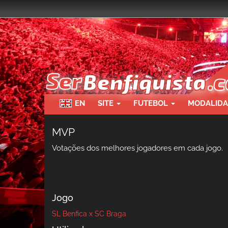
Passar
para
o
conteúdo
principal
EN
SITE
FUTEBOL
MODALID
MVP
Votações dos melhores jogadores em cada jogo.
Jogo
SL Benfica x SC Braga