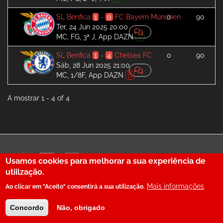
SL Benfica
1
-
0
FC Bayern München
0
90
Ter, 24 Jun 2025 20:00
MC, FG, 3ª J, App DAZN
V
SL Benfica
1
-
4
Chelsea FC
0
90
Sáb, 28 Jun 2025 21:00
MC, 1/8F, App DAZN
D
A mostrar 1 - 4 of 4
29
Usamos cookies para melhorar a sua experiência de
utiilzação.
© SerBenfiquista.com 2001-2026
Mais informações
Ao clicar em "Aceito" consentirá a sua utilização.
Concordo
Não, obrigado