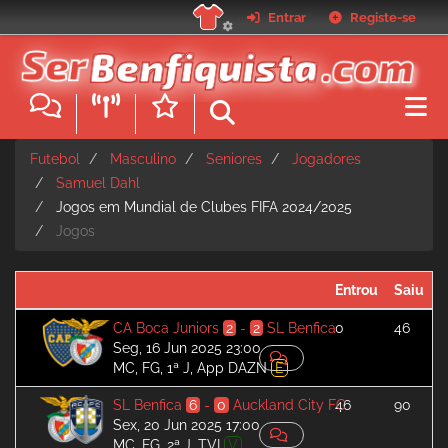
Passar
Entrar
Registe-se
para
o
conteúdo
principal
Futebol
Masculino
Seniores
Jogadores
Samuel Dahl
Jogos em Mundial de Clubes FIFA 2024/2025
Jogos
Entrou
Saiu
CA Boca Juniors
2
-
2
SL Benfica
0
46
Seg, 16 Jun 2025 23:00
MC, FG, 1ª J, App DAZN
E
SL Benfica
6
-
0
Auckland City FC
46
90
Sex, 20 Jun 2025 17:00
MC, FG, 2ª J, TVI
V