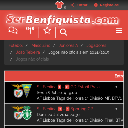
Passar
Entrar
Registe-se
para
o
conteúdo
principal
Futebol
Masculino
Juniores A
Jogadores
João Teixeira
Jogos não oficiais em 2014/2015
Jogos não oficiais
Entrou
SL Benfica
1
-
0
GD Estoril Praia
0
Sex, 18 Jul 2014 19:00
AF Lisboa Taça de Honra 1ª Divisão, MF, BTV1
V
SL Benfica
0
-
1
Sporting CP
0
Dom, 20 Jul 2014 20:30
AF Lisboa Taça de Honra 1ª Divisão, Final, BTV1