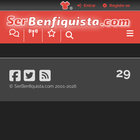
Passar
Entrar
Registe-se
para
o
conteúdo
principal
29
© SerBenfiquista.com 2001-2026