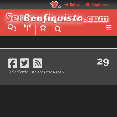
Passar
Entrar
Registe-se
para
o
conteúdo
principal
29
© SerBenfiquista.com 2001-2026