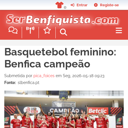
Passar
Entrar
Registe-se
para
o
conteúdo
principal
Basquetebol feminino:
Benfica campeão
Submetida por
pica_foices
em
Seg, 2026-05-18 09:23
Fonte
slbenfica.pt