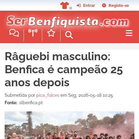
Passar
Entrar
Registe-se
para
o
conteúdo
principal
Râguebi masculino:
Benfica é campeão 25
anos depois
Submetida por
pica_foices
em
Seg, 2026-05-18 10:25
Fonte
slbenfica.pt